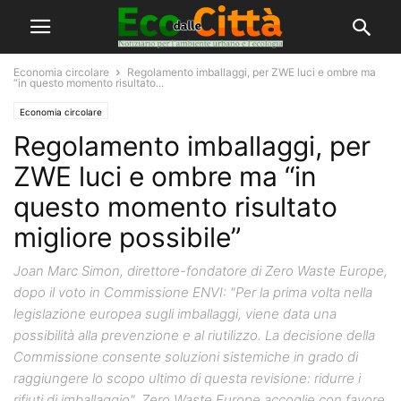
Economia circolare
Regolamento imballaggi, per ZWE luci e ombre ma
“in questo momento risultato...
Economia circolare
Regolamento imballaggi, per
ZWE luci e ombre ma “in
questo momento risultato
migliore possibile”
Joan Marc Simon, direttore-fondatore di Zero Waste Europe,
dopo il voto in Commissione ENVI: "Per la prima volta nella
legislazione europea sugli imballaggi, viene data una
possibilità alla prevenzione e al riutilizzo. La decisione della
Commissione consente soluzioni sistemiche in grado di
raggiungere lo scopo ultimo di questa revisione: ridurre i
rifiuti di imballaggio". Zero Waste Europe accoglie con favore