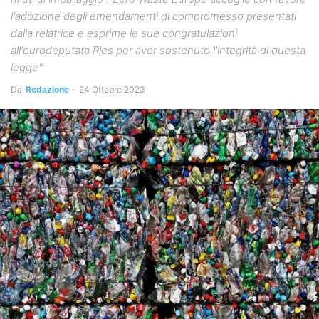
l'adozione degli emendamenti di compromesso presentati
dalla relatrice e esprime le sue congratulazioni
all'eurodeputata Ries per aver sostenuto l'integrità di questa
legge"
Da
Redazione
-
24 Ottobre 2023