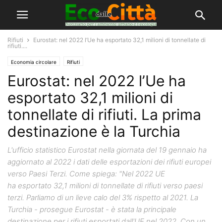
Rifiuti
Eurostat: nel 2022 l’Ue ha esportato 32,1 milioni di tonnellate di
rifiuti....
Economia circolare
Rifiuti
Eurostat: nel 2022 l’Ue ha
esportato 32,1 milioni di
tonnellate di rifiuti. La prima
destinazione è la Turchia
L'ufficio statistico Eurostat nella giornata del 19 gennaio ha
aggiornato al 2022 i dati delle esportazioni dei rifiuti europei
verso Paesi Terzi. Come spiega: "Nel 2022 UE
ha esportato 32,1 milioni di tonnellate di rifiuti verso paesi
terzi. Parliamo di un lieve calo del 3% rispetto al 2021. La
Turchia - prosegue Eurostat - è stata la principale
destinazione per i rifiuti esportati dall'UE nel 2022. Con un