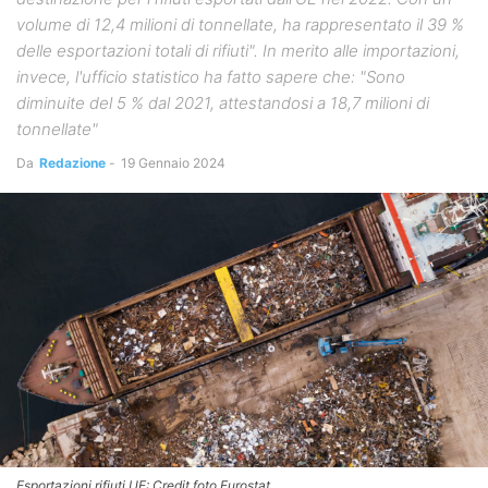
volume di 12,4 milioni di tonnellate, ha rappresentato il 39 %
delle esportazioni totali di rifiuti". In merito alle importazioni,
invece, l'ufficio statistico ha fatto sapere che: "Sono
diminuite del 5 % dal 2021, attestandosi a 18,7 milioni di
tonnellate"
Da
Redazione
-
19 Gennaio 2024
Esportazioni rifiuti UE: Credit foto Eurostat