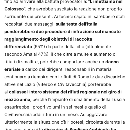
fino ad arrivare alla battuta provocatoria: “
Li mettiamo nel
Colosseo
“, che avrebbe suscitato la reazione non proprio
sorridente dei presenti. Ai tecnici capitolini sarebbero stati
recapitati due messaggi:
sulla testa dell’Italia
penderebbero due procedure di infrazione sul mancato
raggiungimento degli obiettivi di raccolta
differenziata
(65%) da parte della città (attualmente
secondo Ama al 47%), il che oltre a multe e aumento di
rifiuti di smaltire, potrebbe comportare anche un
danno
erariale
a carico dei dirigenti responsabili in materia;
continuare a riempire con i rifiuti di Roma le due discariche
attive nel Lazio (Viterbo e Civitavecchia) porterebbe
al
collasso l’intero sistema dei rifiuti regionale nel giro di
mezzo anno
, perché l’impianto di smaltimento della Tuscia
esaurirebbe i propri volumi in sei mesi e quello di
Civitavecchia addirittura in un mese. Ad aggravare
ulteriormente la situazione c’è l’ipotesi, circolata durante la
riunione, per cui
la discarica di Sogliano Ambiente (in