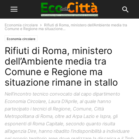
Economia circolare
Rifiuti di Roma, ministero dell’Ambiente media tra
Comune e Regione ma situazione...
Economia circolare
Rifiuti di Roma, ministero
dell’Ambiente media tra
Comune e Regione ma
situazione rimane in stallo
Nell’incontro tecnico convocato dal capo dipartimento
Economia Circolare, Laura D’Aprile, al quale hanno
partecipato i tecnici di Regione, Comune, Città
Metropolitana di Roma, oltre ad Arpa Lazio e Ispra, gli
esponenti di Roma Capitale, secondo quanto risulta
all’agenzia Dire, hanno ribadito l’indisponibilità a individuare
nel proprio territorio aree dove realizzare la discarica e il Tmb