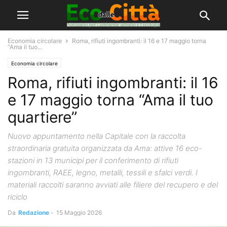
Economia circolare
Roma, rifiuti ingombranti: il 16 e 17 maggio torna
“Ama il tuo...
Economia circolare
Roma, rifiuti ingombranti: il 16
e 17 maggio torna “Ama il tuo
quartiere”
Nuovo appuntamento nella Capitale con la raccolta
straordinaria gratuita organizzata da Ama: attive 16 eco-
stazioni in 13 municipi per il conferimento di rifiuti
ingombranti, RAEE, legno, metalli, tessili e sfalci verdi. I
materiali raccolti saranno avviati alle filiere del recupero e del
riciclo
Da
Redazione
-
15 Maggio 2026