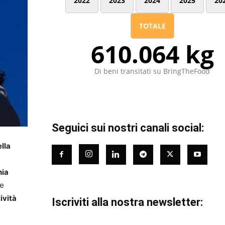
2022
2023
2024
2025
20
TOTALE
610.064 kg
Di beni transitati su BringTheFood
Seguici sui nostri canali social:
ella
nia
le
ività
Iscriviti alla nostra newsletter: