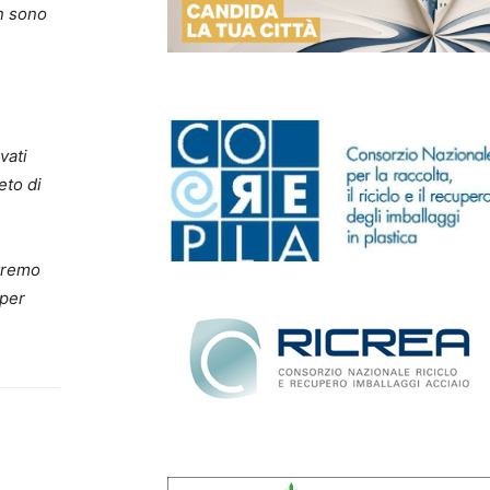
on sono
vati
eto di
ovremo
 per