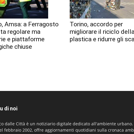
o, Amsa: a Ferragosto
Torino, accordo per
lta regolare ma
migliorare il riciclo dell
erie e piattaforme
plastica e ridurre gli sca
giche chiuse
u di noi
co dalle Città è un notiziario digitale dedicato all'ambiente urbano
el febbraio 2002, offre aggiornamenti quotidiani sulla cronaca amb