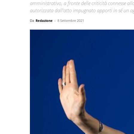
amministrativo, a fronte delle criticità connesse alla 
autorizzata dall'atto impugnato apporti in sé un 
Da
Redazione
-
8 Settembre 2021