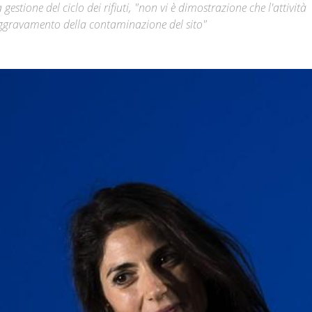
gestione del ciclo dei rifiuti, "non vi è dimostrazione che l'attività
aggravamento della contaminazione del sito"
Città