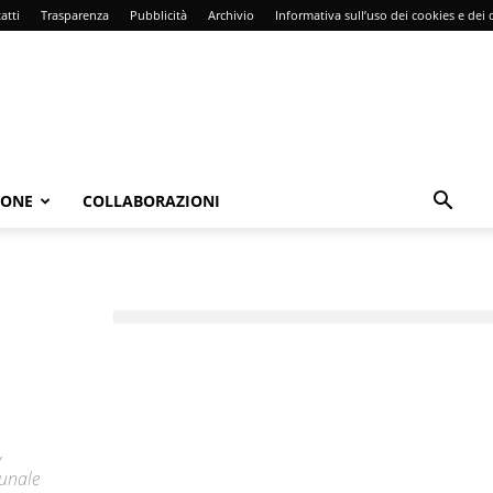
atti
Trasparenza
Pubblicità
Archivio
Informativa sull’uso dei cookies e dei d
IONE
COLLABORAZIONI
,
bunale