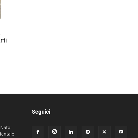
a
rti
Seguici
. Nato
ientale