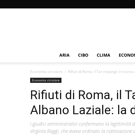
ARIA
CIBO
CLIMA
ECONOM
Economia circolare
Rifiuti di Roma, il Tar respinge il ricorso 
Economia circolare
Rifiuti di Roma, il T
Albano Laziale: la 
I giudici amministrativi confermano la legittimità
Virginia Raggi, che aveva ordinato la riattivazione de