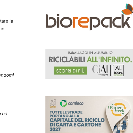
tare la
suo
dendomi
o ha