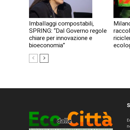
Imballaggi compostabili,
Milan
SPRING: “Dal Governo regole
racco
chiare per innovazione e
ricicl
bioeconomia”
ecolo
S
E
n