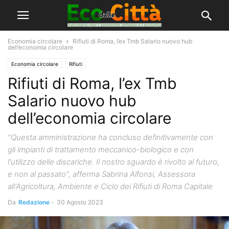
Economia circolare
Rifiuti di Roma, l’ex Tmb Salario nuovo hub
dell’economia circolare
Economia circolare
Rifiuti
Rifiuti di Roma, l’ex Tmb
Salario nuovo hub
dell’economia circolare
"Questa amministrazione ha concluso definitivamente con
gli impianti di trattamento meccanico-biologico e con
l'utilizzo delle discariche. Il nostro sguardo è rivolto al futuro,
e non al passato", afferma Sabrina Alfonsi, Assessora
all'Agricoltura, Ambiente e Ciclo dei Rifiuti di Roma Capitale
Da
Redazione
-
30 Agosto 2023