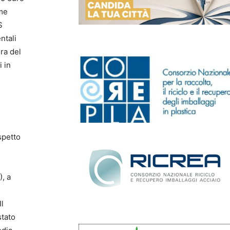
ome
S
ntali
ura del
i in
spetto
), a
Il
stato