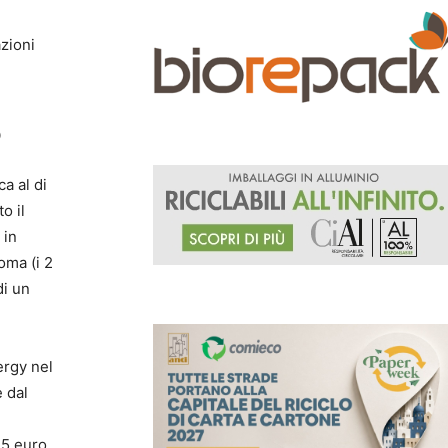
3
azioni
5
a al di
o il
 in
oma (i 2
di un
ergy nel
 dal
45 euro