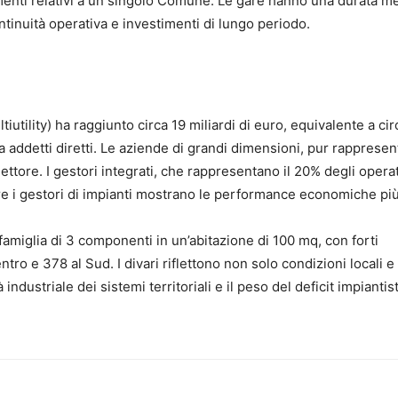
amenti relativi a un singolo Comune. Le gare hanno una durata m
ntinuità operativa e investimenti di lungo periodo.
tiutility) ha raggiunto circa 19 miliardi di euro, equivalente a cir
 addetti diretti. Le aziende di grandi dimensioni, pur rappresen
ttore. I gestori integrati, che rappresentano il 20% degli operat
re i gestori di impianti mostrano le performance economiche pi
amiglia di 3 componenti in un’abitazione di 100 mq, con forti
ntro e 378 al Sud. I divari riflettono non solo condizioni locali e
industriale dei sistemi territoriali e il peso del deficit impiantis