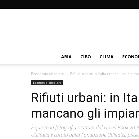
ARIA
CIBO
CLIMA
ECONOM
Economia circolare
Rifiuti urbani: in Italia cresce il riciclo
Economia circolare
Rifiuti urbani: in It
mancano gli impian
È questa la fotografia scattata dal Green Book 2026,
Utilitalia e curato dalla Fondazione Utilitatis, pr