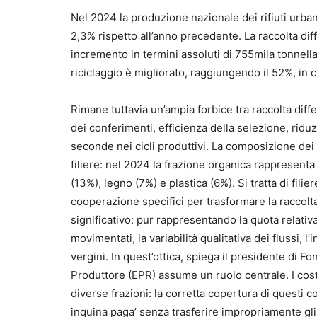
Nel 2024 la produzione nazionale dei rifiuti urbani
2,3% rispetto all’anno precedente. La raccolta di
incremento in termini assoluti di 755mila tonnellat
riciclaggio è migliorato, raggiungendo il 52%, in c
Rimane tuttavia un’ampia forbice tra raccolta differ
dei conferimenti, efficienza della selezione, ridu
seconde nei cicli produttivi. La composizione dei ri
filiere: nel 2024 la frazione organica rappresenta i
(13%), legno (7%) e plastica (6%). Si tratta di fili
cooperazione specifici per trasformare la raccolta 
significativo: pur rappresentando la quota relativ
movimentati, la variabilità qualitativa dei flussi,
vergini. In quest’ottica, spiega il presidente di F
Produttore (EPR) assume un ruolo centrale. I costi
diverse frazioni: la corretta copertura di questi co
inquina paga’ senza trasferire impropriamente gli on