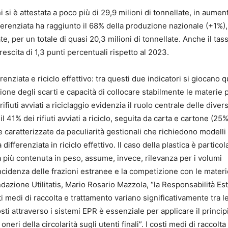
 si è attestata a poco più di 29,9 milioni di tonnellate, in aumen
fferenziata ha raggiunto il 68% della produzione nazionale (+1%)
e, per un totale di quasi 20,3 milioni di tonnellate. Anche il tas
rescita di 1,3 punti percentuali rispetto al 2023.
enziata e riciclo effettivo: tra questi due indicatori si giocano q
zione degli scarti e capacità di collocare stabilmente le materie 
fiuti avviati a riciclaggio evidenzia il ruolo centrale delle diver
l 41% dei rifiuti avviati a riciclo, seguita da carta e cartone (25%
ere caratterizzate da peculiarità gestionali che richiedono modelli 
differenziata in riciclo effettivo. Il caso della plastica è partic
a più contenuta in peso, assume, invece, rilevanza per i volumi
 l’incidenza delle frazioni estranee e la competizione con le mater
ondazione Utilitatis, Mario Rosario Mazzola, “la Responsabilità Es
 medi di raccolta e trattamento variano significativamente tra l
sti attraverso i sistemi EPR è essenziale per applicare il principi
eri della circolarità sugli utenti finali”. I costi medi di raccolta