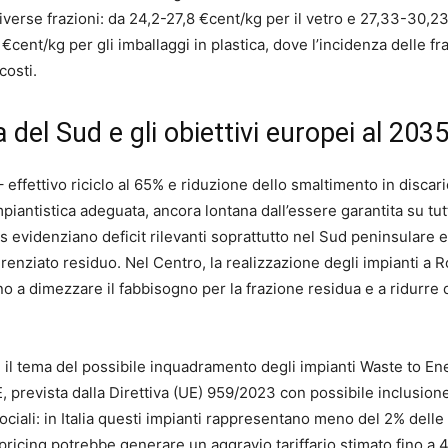
diverse frazioni: da 24,2-27,8 €cent/kg per il vetro e 27,33-30,2
cent/kg per gli imballaggi in plastica, dove l’incidenza delle fr
costi.
da del Sud e gli obiettivi europei al 203
 effettivo riciclo al 65% e riduzione dello smaltimento in discaric
iantistica adeguata, ancora lontana dall’essere garantita su tutt
atis evidenziano deficit rilevanti soprattutto nel Sud peninsulare e
fferenziato residuo. Nel Centro, la realizzazione degli impianti a R
no a dimezzare il fabbisogno per la frazione residua e a ridurre 
 il tema del possibile inquadramento degli impianti Waste to En
 prevista dalla Direttiva (UE) 959/2023 con possibile inclusione
ociali: in Italia questi impianti rappresentano meno del 2% delle
 pricing potrebbe generare un aggravio tariffario stimato fino a 