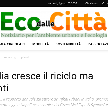
venerdì, Agosto 7, 2026
Chi siamo
Cont
IA CIRCOLARE
MOBILITÀ
SOSTENIBILITÀ
L’ASSOCIAZ
Eco
 ma mancano gli impianti
alia cresce il riciclo ma
ti
dalle
 il rapporto annuale sul settore dei rifiuti urbani in Italia, promo
esentato oggi a Napoli nella cornice del Green Med Expo & Symposiu