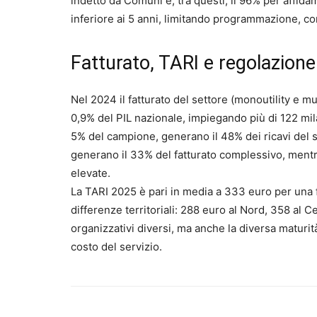
indetto da Comuni e, tra questi, il 96% per affid
inferiore ai 5 anni, limitando programmazione, co
Fatturato, TARI e regolazione
Nel 2024 il fatturato del settore (monoutility e mul
0,9% del PIL nazionale, impiegando più di 122 mila
5% del campione, generano il 48% dei ricavi del se
generano il 33% del fatturato complessivo, ment
elevate.
La TARI 2025 è pari in media a 333 euro per una f
differenze territoriali: 288 euro al Nord, 358 al Ce
organizzativi diversi, ma anche la diversa maturità 
costo del servizio.