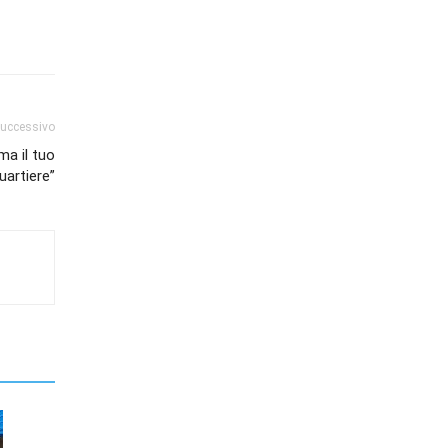
successivo
ma il tuo
uartiere”