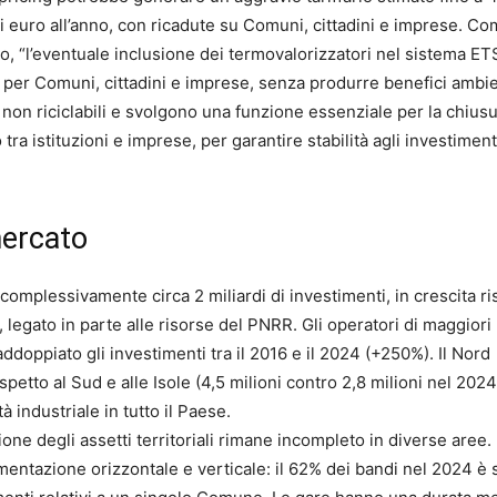
 di euro all’anno, con ricadute su Comuni, cittadini e imprese. C
bro, “l’eventuale inclusione dei termovalorizzatori nel sistema ET
ri per Comuni, cittadini e imprese, senza produrre benefici ambie
uti non riciclabili e svolgono una funzione essenziale per la chius
ra istituzioni e imprese, per garantire stabilità agli investiment
mercato
complessivamente circa 2 miliardi di investimenti, in crescita ri
 legato in parte alle risorse del PNRR. Gli operatori di maggiori
ddoppiato gli investimenti tra il 2016 e il 2024 (+250%). Il Nord
spetto al Sud e alle Isole (4,5 milioni contro 2,8 milioni nel 2024
 industriale in tutto il Paese.
one degli assetti territoriali rimane incompleto in diverse aree. 
mentazione orizzontale e verticale: il 62% dei bandi nel 2024 è 