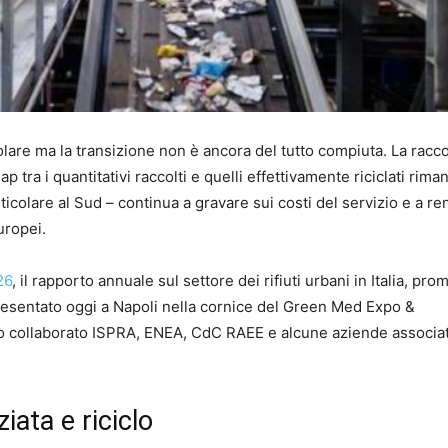
olare ma la transizione non è ancora del tutto compiuta. La racco
gap tra i quantitativi raccolti e quelli effettivamente riciclati rima
rticolare al Sud – continua a gravare sui costi del servizio e a r
uropei.
26
, il rapporto annuale sul settore dei rifiuti urbani in Italia, pr
, presentato oggi a Napoli nella cornice del Green Med Expo &
 collaborato ISPRA, ENEA, CdC RAEE e alcune aziende associat
iata e riciclo