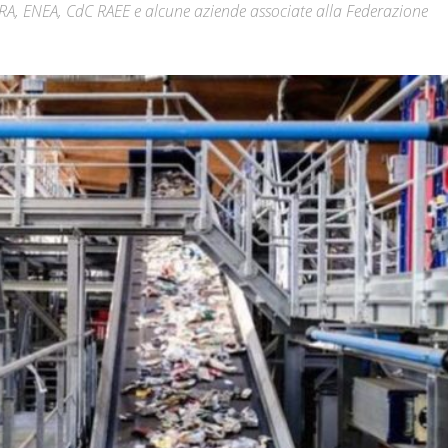
RA, ENEA, CdC RAEE e alcune aziende associate alla Federazione
Città