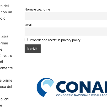
to del
Nome e cognome
, con un
so di
Email
ualità
Procedendo accetti la privacy policy
prime
se
), vetro
di
olarmente
ie prime
tesa del
e
o ‘chi
 e