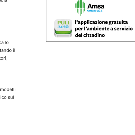
edia
ca lo
tando il
ori,
ù
 modelli
tico sul