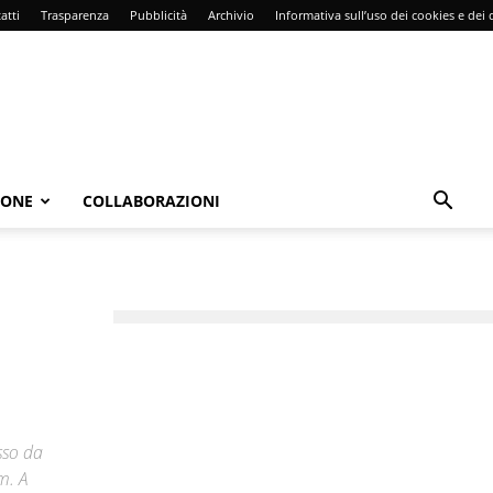
atti
Trasparenza
Pubblicità
Archivio
Informativa sull’uso dei cookies e dei d
IONE
COLLABORAZIONI
sso da
m. A