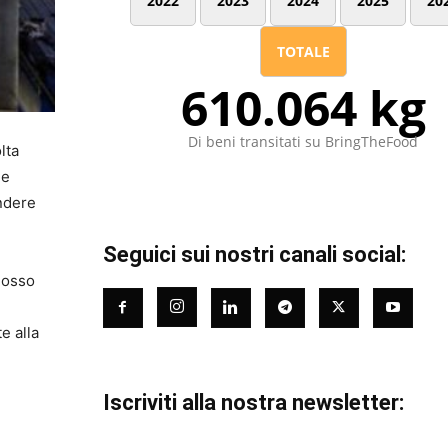
2022
2023
2024
2025
20
TOTALE
610.064 kg
Di beni transitati su BringTheFood
lta
ne
endere
Seguici sui nostri canali social:
omosso
e alla
Iscriviti alla nostra newsletter: