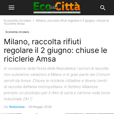
Economia circolare
Milano, raccolta rifiuti regolare il 2 giugno: chiuse le
riciclerie Amsa
Economia circolare
Milano, raccolta rifiuti
regolare il 2 giugno: chiuse le
riciclerie Amsa
In occasione della Festa della Repubblica i servizi di raccolta
non subiranno variazioni a Milano e in gran parte dei Comuni
serviti da Amsa. Chiuse le riciclerie cittadine e diversi centri
di raccolta dell’area metropolitana. A Settimo Milanese
previsto un posticipo per il ritiro di carta e cartone nella zona
industriale ZAI C
Da
Redazione
-
29 Maggio 2026