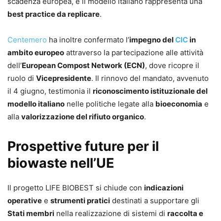
scadenza europea, e il modello italiano rappresenta una
best practice da replicare
.
Centemero
ha inoltre confermato l’
impegno del
CIC
in
ambito europeo
attraverso la partecipazione alle attività
dell’
European Compost Network (ECN)
, dove ricopre il
ruolo di
Vicepresidente
. Il rinnovo del mandato, avvenuto
il 4 giugno, testimonia il
riconoscimento istituzionale del
modello italiano
nelle politiche legate alla
bioeconomia
e
alla
valorizzazione del rifiuto organico
.
Prospettive future per il
biowaste nell’UE
Il progetto LIFE BIOBEST si chiude con
indicazioni
operative
e
strumenti pratici
destinati a supportare gli
Stati membri
nella realizzazione di sistemi di
raccolta e