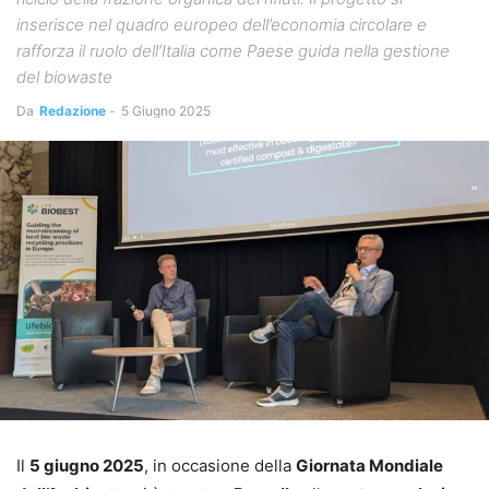
inserisce nel quadro europeo dell’economia circolare e
rafforza il ruolo dell’Italia come Paese guida nella gestione
del biowaste
Da
Redazione
-
5 Giugno 2025
Il
5 giugno 2025
, in occasione della
Giornata Mondiale