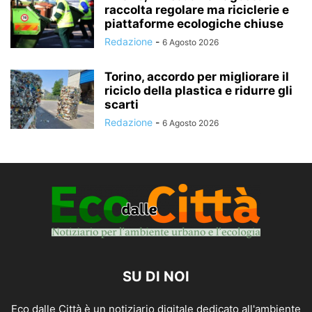
raccolta regolare ma riciclerie e
piattaforme ecologiche chiuse
Redazione
-
6 Agosto 2026
Torino, accordo per migliorare il
riciclo della plastica e ridurre gli
scarti
Redazione
-
6 Agosto 2026
SU DI NOI
Eco dalle Città è un notiziario digitale dedicato all'ambiente