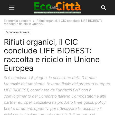
Economia circolare
Rifiuti organici, il CIC conclude LIFE BIOBEST:
raccolta e riciclo in Unione...
Economia circolare
Rifiuti organici, il CIC
conclude LIFE BIOBEST:
raccolta e riciclo in Unione
Europea
Si è concluso il 5 giugno, in occasione della Giornata
Mondiale dell’Ambiente, l’evento finale del progetto europeo
LIFE BIOBEST, coordinato da Fundació ENT con il
coinvolgimento del Consorzio Italiano Compostatori e altri
partner europei. L’iniziativa ha prodotto linee guida, policy
brief e strumenti operativi per ottimizzare la raccolta e il
riciclo della frazione organica dei rifiuti. Il progetto si