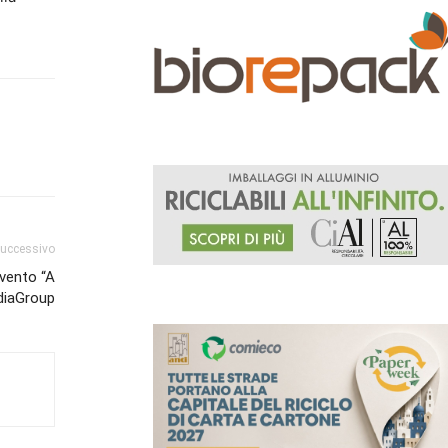
successivo
evento “A
diaGroup