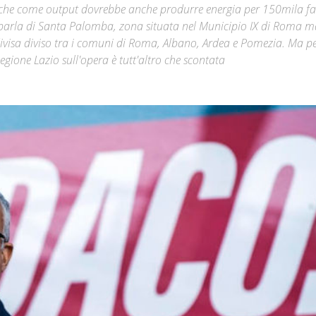
o, che come output dovrebbe anche produrre energia per 150mila fa
 parla di Santa Palomba, zona situata nel Municipio IX di Roma m
Città
ivisa diviso tra i comuni di Roma, Albano, Ardea e Pomezia. Ma p
 Regione Lazio sull'opera è tutt'altro che scontata