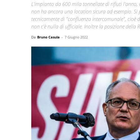
L'impianto da 600 mila tonnellate di rifiuti l'ann
non ha ancora una location sicura ad esempio. Si
tecnicamente di "confluenza intercomunale", cioè d
non c'è nulla di ufficiale. Inoltre la posizione della
Da
Bruno Casula
-
7 Giugno 2022