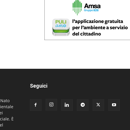
Seguici
. Nato
ientale
ei
ciale. È
el