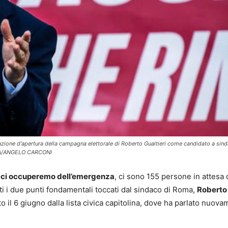
azione d'apertura della campagna elettorale di Roberto Gualtieri come candidato a sind
NSA/ANGELO CARCONI
 ci occuperemo dell’emergenza
, ci sono 155 persone in attesa 
i i due punti fondamentali toccati dal sindaco di Roma,
Roberto
 il 6 giugno dalla lista civica capitolina, dove ha parlato nuov