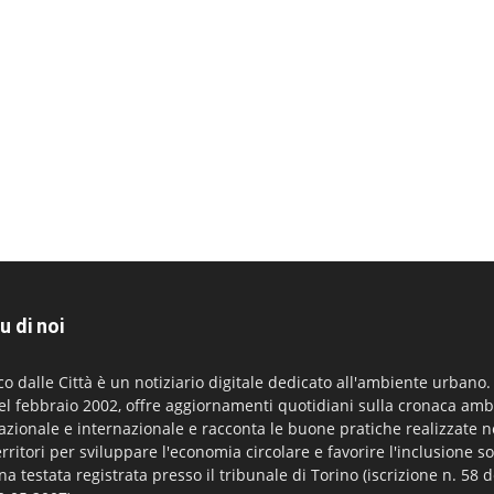
u di noi
co dalle Città è un notiziario digitale dedicato all'ambiente urbano
el febbraio 2002, offre aggiornamenti quotidiani sulla cronaca amb
azionale e internazionale e racconta le buone pratiche realizzate n
erritori per sviluppare l'economia circolare e favorire l'inclusione so
na testata registrata presso il tribunale di Torino (iscrizione n. 58 d