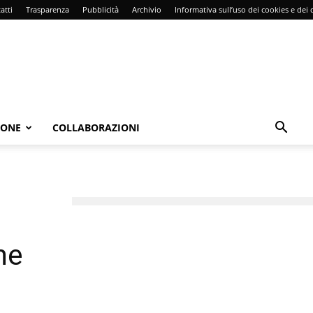
atti
Trasparenza
Pubblicità
Archivio
Informativa sull’uso dei cookies e dei d
IONE
COLLABORAZIONI
he