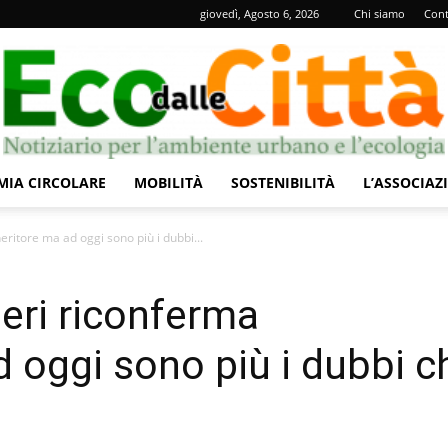
giovedì, Agosto 6, 2026
Chi siamo
Cont
IA CIRCOLARE
MOBILITÀ
SOSTENIBILITÀ
L’ASSOCIAZ
Eco
neritore ma ad oggi sono più i dubbi...
ieri riconferma
d oggi sono più i dubbi c
dalle