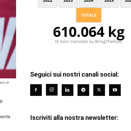
2022
2023
2024
2025
20
TOTALE
610.064 kg
Di beni transitati su BringTheFood
Seguici sui nostri canali social:
aco di
di
amente
Iscriviti alla nostra newsletter: