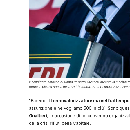
Il candidato sindaco di Roma Roberto Gualtieri durante la manifest
Roma in piazza Bocca della Verità, Roma, 02 settembre 2021. A
“Faremo il
termovalorizzatore ma nel frattempo
assunzione e ne vogliamo 500 in più”. Sono quest
Gualtieri
, in occasione di un convegno organizzato
della crisi rifiuti della Capitale.