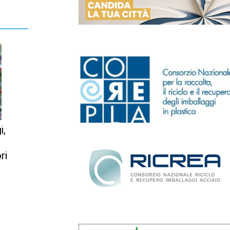
i,
n
ri