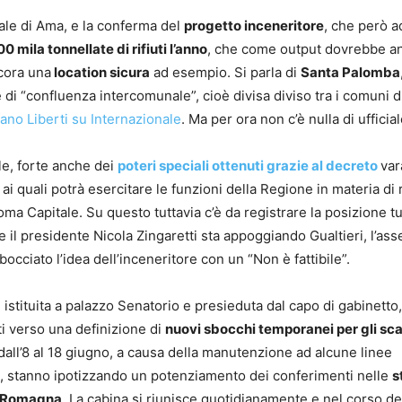
ale di Ama, e la conferma del
progetto inceneritore
, che però a
0 mila tonnellate di rifiuti l’anno
, che come output dovrebbe a
cora una
location sicura
ad esempio. Si parla di
Santa Palomba
di “confluenza intercomunale”, cioè divisa diviso tra i comuni 
ano Liberti su Internazionale
. Ma per ora non c’è nulla di ufficial
le, forte anche dei
poteri speciali ottenuti grazie al decreto
var
i quali potrà esercitare le funzioni della Regione in materia di ri
oma Capitale. Su questo tuttavia c’è da registrare la posizione tut
e il presidente Nicola Zingaretti sta appoggiando Gualtieri, l’as
occiato l’idea dell’inceneritore con un “Non è fattibile”.
, istituita a palazzo Senatorio e presieduta dal capo di gabinetto
ti verso una definizione di
nuovi sbocchi temporanei per gli sca
dall’8 al 18 giugno, a causa della manutenzione ad alcune linee
io, stanno ipotizzando un potenziamento dei conferimenti nelle
s
ia Romagna
. La cabina si riunisce quotidianamente e nel corso de