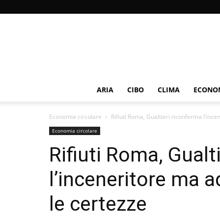
ARIA
CIBO
CLIMA
ECONOM
Economia circolare
Rifiuti Roma, Gualtieri riconferma l’ince
Economia circolare
Rifiuti Roma, Gualt
l’inceneritore ma a
le certezze