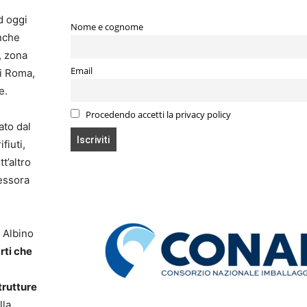
d oggi
Nome e cognome
nche
, zona
Email
di Roma,
e.
Procedendo accetti la privacy policy
ato dal
fiuti,
t’altro
sessora
, Albino
rti che
trutture
lla