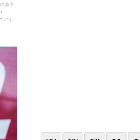
miglie,
a
er ora