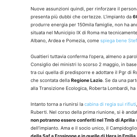
Nuove assunzioni quindi, per rinforzare il person
presenta più dubbi che certezze. L’impianto da
60
produrre energia per 150mila famiglie, non ha an
situata nel Municipio IX di Roma ma tecnicamente 
Albano, Ardea e Pomezia, come
spiega bene Stef
Gualtieri tuttavia conferma l’opera, almeno a paro
Consiglio dei ministri lo scorso 2 maggio, in base a
tra cui quella di predisporre e adottare il Pgr di R
che scontata della
Regione Lazio
. Se da una part
alla Transizione Ecologica, Roberta Lombardi, ha b
Intanto torna a riunirsi la
cabina di regia sui rifiuti
Ruberti. Nel corso della prima riunione, si è anda
non potranno essere conferiti nel Tmb di Aprilia
dell’impianto. Ama e il socio unico, il Campidogl
della Saf a Frosinone e in quelle di Hera in Emil