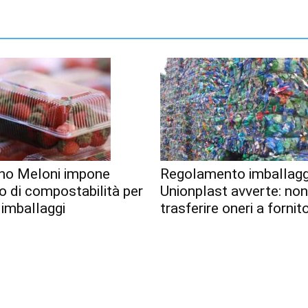
no Meloni impone
Regolamento imballagg
o di compostabilità per
Unionplast avverte: no
 imballaggi
trasferire oneri a fornito