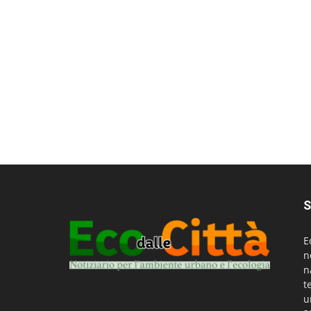
S
E
n
n
t
u