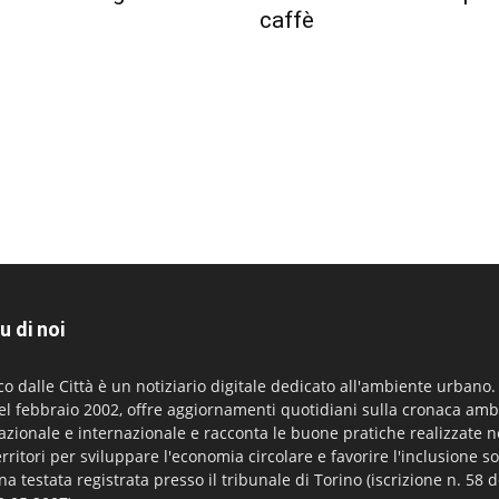
caffè
u di noi
co dalle Città è un notiziario digitale dedicato all'ambiente urbano
el febbraio 2002, offre aggiornamenti quotidiani sulla cronaca amb
azionale e internazionale e racconta le buone pratiche realizzate n
erritori per sviluppare l'economia circolare e favorire l'inclusione so
na testata registrata presso il tribunale di Torino (iscrizione n. 58 d