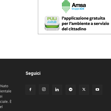
Seguici
. Nato
ientale
ei
ciale. È
el