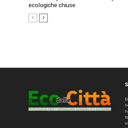
ecologiche chiuse
S
E
n
n
t
u