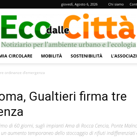
giovedì, Agosto 6, 2026
Chi siamo
Cont
IA CIRCOLARE
MOBILITÀ
SOSTENIBILITÀ
L’ASSOCIAZ
Eco
a tre ordinanze d’emergenza
Roma, Gualtieri firma tre
enza
dalle
imo di 60 giorni, sugli impianti Ama di Rocca Cencia, Ponte Maln
ti un aumento temporaneo dello stoccaggio di rifiuti indifferenziati 