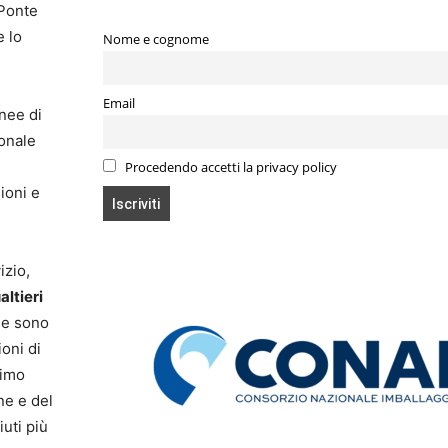
 Ponte
e lo
Nome e cognome
Email
inee di
ionale
Procedendo accetti la privacy policy
ioni e
izio,
ltieri
he sono
oni di
rimo
ne e del
iuti più