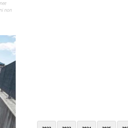
inee
ani non