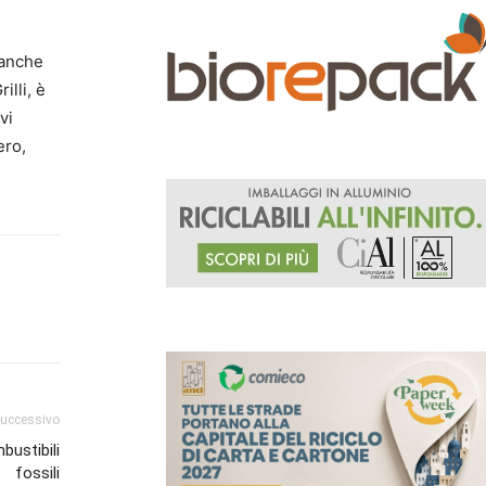
 anche
illi, è
vi
ero,
successivo
bustibili
fossili