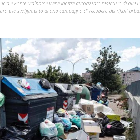
encia e Ponte Malnome viene inoltre autorizzato l’esercizio di due l
tura e lo svolgimento di una campagna di recupero dei rifiuti urb
Città