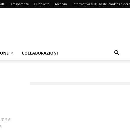
atti
Trasparenza
Pubblicità
Archivio
Informativa sull’uso dei cookies e dei d
IONE
COLLABORAZIONI
ome e
e