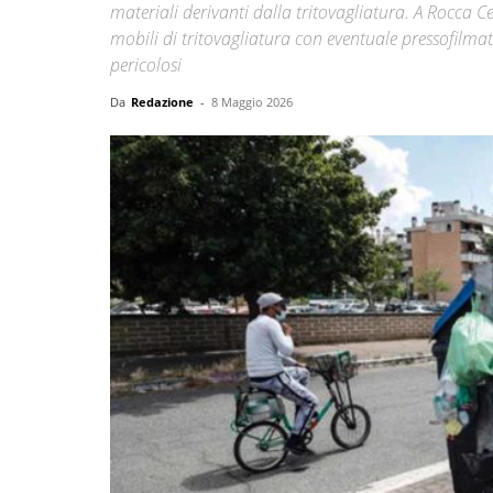
materiali derivanti dalla tritovagliatura. A Rocca C
mobili di tritovagliatura con eventuale pressofilma
pericolosi
Da
Redazione
-
8 Maggio 2026