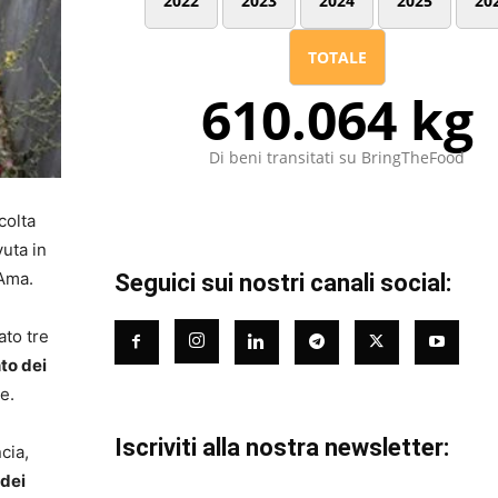
2022
2023
2024
2025
20
TOTALE
610.064 kg
Di beni transitati su BringTheFood
colta
vuta in
 Ama.
Seguici sui nostri canali social:
ato tre
nto dei
ne.
Iscriviti alla nostra newsletter:
cia,
dei