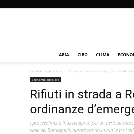
ARIA
CIBO
CLIMA
ECONOM
Economia circolare
Rifiuti in strada a Roma, Gualtieri firm
Economia circolare
Rifiuti in strada a 
ordinanze d’emerg
I provvedimenti intervengono, per un periodo mass
viale dei Romagnoli, autorizzando in tutti e tre i si