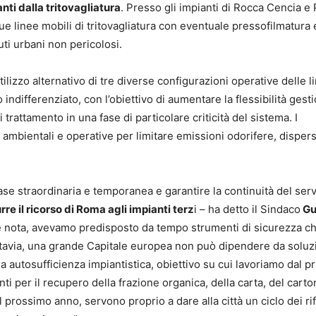
anti dalla tritovagliatura
. Presso gli impianti di Rocca Cencia e
ue linee mobili di tritovagliatura con eventuale pressofilmatura 
ti urbani non pericolosi.
ilizzo alternativo di tre diverse configurazioni operative delle l
 indifferenziato, con l’obiettivo di aumentare la flessibilità gest
i trattamento in una fase di particolare criticità del sistema. I
mbientali e operative per limitare emissioni odorifere, dispers
e straordinaria e temporanea e garantire la continuità del serv
re il ricorso di Roma agli impianti terz
i – ha detto il Sindaco
Gua
ale nota, avevamo predisposto da tempo strumenti di sicurezza c
uttavia, una grande Capitale europea non può dipendere da soluzi
a autosufficienza impiantistica, obiettivo su cui lavoriamo dal p
nti per il recupero della frazione organica, della carta, del carto
prossimo anno, servono proprio a dare alla città un ciclo dei rif