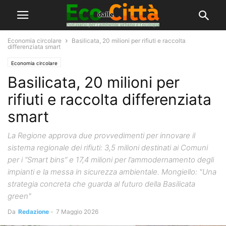
Economia circolare
Basilicata, 20 milioni per rifiuti e raccolta
differenziata smart
Economia circolare
Basilicata, 20 milioni per
rifiuti e raccolta differenziata
smart
La Regione approva due provvedimenti per innovare il
sistema regionale dei rifiuti: 3,5 milioni destinati ai Comuni
per i “Smart bins” e 17,4 milioni per l’ammodernamento degli
impianti e la messa in sicurezza ambientale. Mongiello: "Una
strategia concreta che guarda al futuro della Basilicata
green"
Da
Redazione
-
7 Maggio 2026