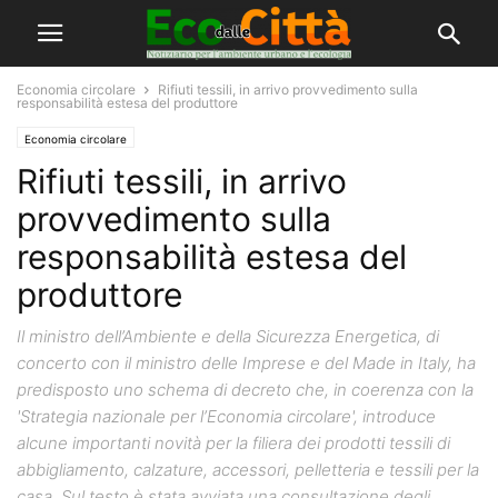
Economia circolare
Rifiuti tessili, in arrivo provvedimento sulla
responsabilità estesa del produttore
Economia circolare
Rifiuti tessili, in arrivo
provvedimento sulla
responsabilità estesa del
produttore
Il ministro dell’Ambiente e della Sicurezza Energetica, di
concerto con il ministro delle Imprese e del Made in Italy, ha
predisposto uno schema di decreto che, in coerenza con la
'Strategia nazionale per l’Economia circolare', introduce
alcune importanti novità per la filiera dei prodotti tessili di
abbigliamento, calzature, accessori, pelletteria e tessili per la
casa. Sul testo è stata avviata una consultazione degli