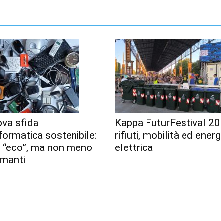
ova sfida
Kappa FuturFestival 20
nformatica sostenibile:
rifiuti, mobilità ed energ
ù “eco”, ma non meno
elettrica
rmanti