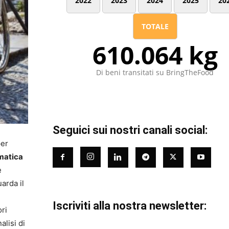
2022
2023
2024
2025
20
TOTALE
610.064 kg
Di beni transitati su BringTheFood
Seguici sui nostri canali social:
er
imatica
e
arda il
Iscriviti alla nostra newsletter:
ori
alisi di