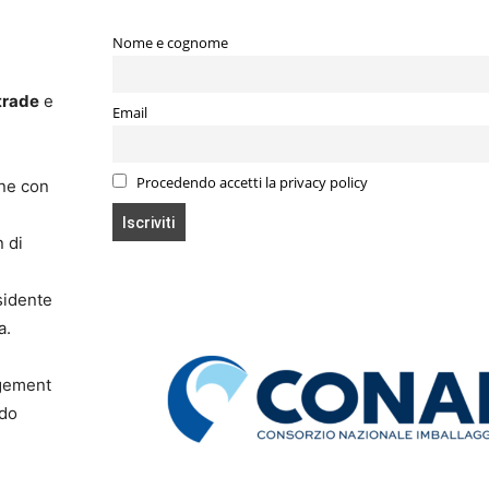
Nome e cognome
trade
e
Email
Procedendo accetti la privacy policy
one con
n di
sidente
a.
agement
odo