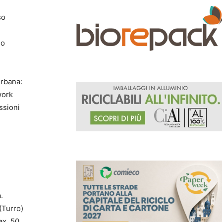
so
no
urbana:
work
ssioni
.
(Turro)
ax. 50