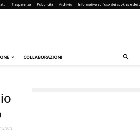
atti
Trasparenza
Pubblicità
Archivio
Informativa sull’uso dei cookies e dei d
IONE
COLLABORAZIONI
aio
o
 nuova