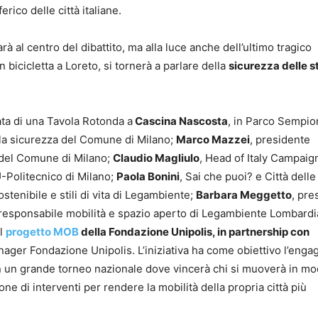
ico delle città italiane.
à al centro del dibattito, ma alla luce anche dell’ultimo tragico
 bicicletta a Loreto, si tornerà a parlare della
sicurezza delle s
ata di una Tavola Rotonda a
Cascina Nascosta
, in Parco Sempi
lla sicurezza del Comune di Milano;
Marco Mazzei
, presidente
 del Comune di Milano;
Claudio Magliulo
, Head of Italy Campaig
-Politecnico di Milano;
Paola Bonini
, Sai che puoi? e Città delle
tenibile e stili di vita di Legambiente;
Barbara Meggetto
, pre
responsabile mobilità e spazio aperto di Legambiente Lombardi
il
progetto MOB
della Fondazione Unipolis, in partnership con
ger Fondazione Unipolis. L’iniziativa ha come obiettivo l’eng
o in un grande torneo nazionale dove vincerà chi si muoverà in m
ne di interventi per rendere la mobilità della propria città più