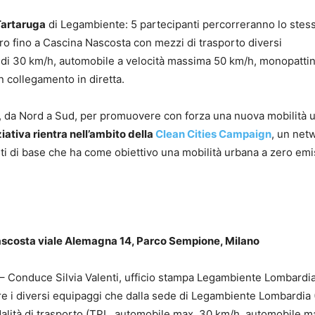
Tartaruga
di Legambiente: 5 partecipanti percorreranno lo stes
rro fino a Cascina Nascosta con mezzi di trasporto diversi
 di 30 km/h, automobile a velocità massima 50 km/h, monopatti
in collegamento in diretta.
ni, da Nord a Sud, per promuovere con forza una nuova mobilità 
ziativa rientra nell’ambito della
Clean Cities Campaign
, un net
i di base che ha come obiettivo una mobilità urbana a zero emi
Nascosta viale Alemagna 14, Parco Sempione, Milano
– Conduce Silvia Valenti, ufficio stampa Legambiente Lombardia
e i diversi equipaggi che dalla sede di Legambiente Lombardia 
alità di trasporto (TPL, automobile max. 30 km/h, automobile m