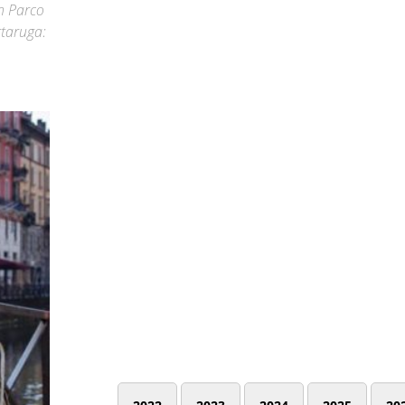
in Parco
rtaruga: