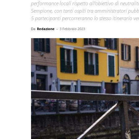
performance locali rispetto all’obiettivo di neutra
Sempione, con tanti ospiti tra amministratori pubbli
5 partecipanti percorreranno lo stesso itinerario v
Da
Redazione
-
3 Febbraio 2023