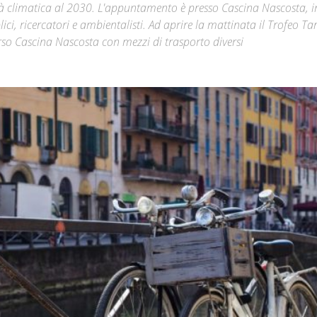
lità climatica al 2030. L'appuntamento è presso Cascina Nascosta, 
ci, ricercatori e ambientalisti. Ad aprire la mattinata il Trofeo Ta
Città
erso Cascina Nascosta con mezzi di trasporto diversi