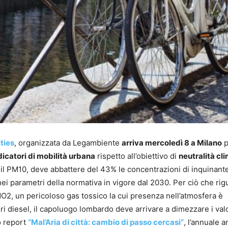
ties
, organizzata da Legambiente
arriva mercoledì 8 a Milano
p
dicatori di mobilità urbana
rispetto all’obiettivo di
neutralità cl
per il PM10, deve abbattere del 43% le concentrazioni di inquinant
ei parametri della normativa in vigore dal 2030. Per ciò che rigu
O2, un pericoloso gas tossico la cui presenza nell’atmosfera è
ri diesel, il capoluogo lombardo deve arrivare a dimezzare i val
mo report
“Mal’Aria di città: cambio di passo cercasi”
, l’annuale an