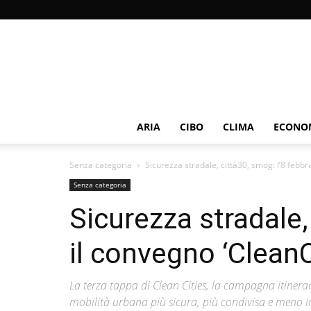
ARIA
CIBO
CLIMA
ECONOM
Senza categoria
Sicurezza stradale, città30, smog: l’8 febb
Senza categoria
Sicurezza stradale,
il convegno ‘Clean
La terza tappa di Clean Cities, la campagna itiner
mobilità urbana più sicura, più condivisa e meno i