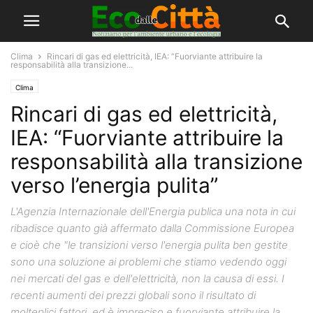
Clima
Rincari di gas ed elettricità, IEA: “Fuorviante attribuire la
responsabilità alla transizione...
Clima
Rincari di gas ed elettricità,
IEA: “Fuorviante attribuire la
responsabilità alla transizione
verso l’energia pulita”
L'Agenzia Internazionale dell'Energia publica una nota in cui
ribadisce quanto già affermato dalla Commissione Europea
e cioè che "le transizioni verso l'energia pulita ben gestite
sono una soluzione ai problemi che stiamo vedendo oggi
nei mercati del gas e dell'elettricità, non la causa di essi. I
recenti aumenti dei prezzi globali sono il risultato di
molteplici fattori, ed è impreciso e fuorviante attribuire la