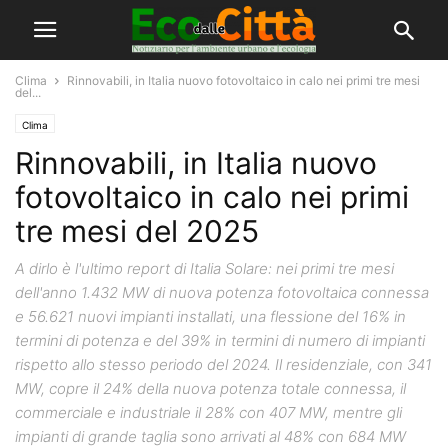
Clima
Rinnovabili, in Italia nuovo fotovoltaico in calo nei primi tre mesi
del...
Clima
Rinnovabili, in Italia nuovo
fotovoltaico in calo nei primi
tre mesi del 2025
A dirlo è l'ultimo report di Italia Solare: nei primi tre mesi
dell'anno 1.432 MW di nuova potenza fotovoltaica connessa
e 56.621 nuovi impianti installati, una flessione del 16% in
termini di potenza e del 39% in termini di numero di impianti
rispetto allo stesso periodo del 2024. Il residenziale, con 341
MW, copre il 24% della nuova potenza totale connessa, il
commerciale e industriale il 28% con 407 MW, mentre gli
impianti di grande taglia sono arrivati al 48% con 684 MW