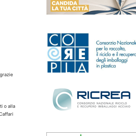
 grazie
i o alla
Caffari