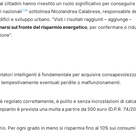
 cittadini hanno rivestito un ruolo significativo per conseguire
[1]
i nazionali
” sottolinea Nicolandrea Calabrese, responsabile d
fici e sviluppo urbano. “Visti i risultati raggiunti – aggiunge –
arsi sul fronte del risparmio energetico
, per confermare o rid
ione”.
tatori intelligenti è fondamentale per acquisire consapevolezza
e tempestivamente eventuali perdite o malfunzionamenti.
egolato correttamente, è pulito e senza incrostazioni di calca
mpianto è prevista una multa a partire da 500 euro (D.P.R. 74/20
io. Per ogni grado in meno si risparmia fino al 10% sui consumi