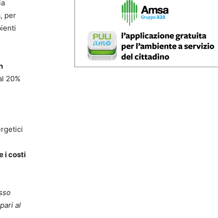
ia
, per
ienti
n
al 20%
rgetici
 i costi
esso
 pari al