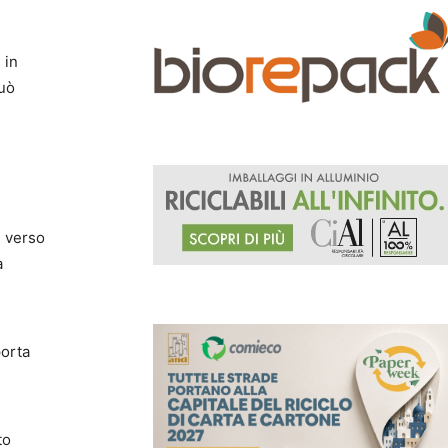
 in
può
e verso
a
porta
to