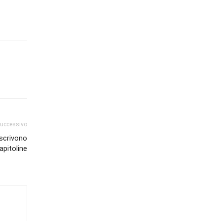
successivo
scrivono
capitoline