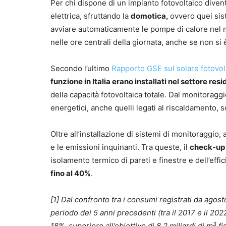
Per chi dispone di un impianto fotovoltaico dive
elettrica, sfruttando la
domotica,
ovvero quei sis
avviare automaticamente le pompe di calore nel m
nelle ore centrali della giornata, anche se non si 
Secondo l’ultimo
Rapporto GSE sul solare fotovol
funzione in Italia erano installati nel settore res
della capacità fotovoltaica totale. Dal monitoragg
energetici, anche quelli legati al riscaldamento, s
Oltre all’installazione di sistemi di monitoraggio,
e le emissioni inquinanti. Tra queste, il
check-up 
isolamento termico di pareti e finestre e dell’eff
fino al 40%
.
[1] Dal confronto tra i consumi registrati da ago
periodo dei 5 anni precedenti (tra il 2017 e il 20
3
18%, superiore all’obiettivo di 8,2 miliardi di m
fi