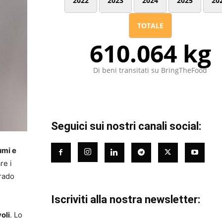
2022
2023
2024
2025
20
TOTALE
610.064 kg
Di beni transitati su BringTheFood
Seguici sui nostri canali social:
umi e
re i
grado
Iscriviti alla nostra newsletter:
oli
. Lo