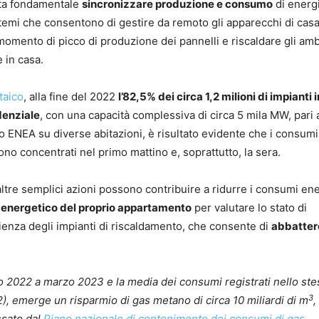
nta fondamentale
sincronizzare produzione e consumo
di energ
temi che consentono di gestire da remoto gli apparecchi di casa
omento di picco di produzione dei pannelli e riscaldare gli amb
è in casa.
taico
, alla fine del 2022
l’82,5% dei circa 1,2 milioni di impianti i
idenziale
, con una capacità complessiva di circa 5 mila MW, pari 
io ENEA su diverse abitazioni, è risultato evidente che i consumi
ono concentrati nel primo mattino e, soprattutto, la sera.
 altre semplici azioni possono contribuire a ridurre i consumi ene
energetico del proprio appartamento
per valutare lo stato di
icienza degli impianti di riscaldamento, che consente di
abbattere
sto 2022 a marzo 2023 e la media dei consumi registrati nello st
3
22), emerge un risparmio di gas metano di circa 10 miliardi di m
,
ssato dal
Piano nazionale di contenimento dei consumi di gas