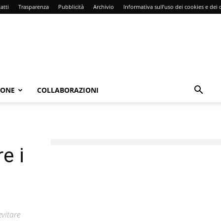
atti
Trasparenza
Pubblicità
Archivio
Informativa sull’uso dei cookies e dei d
IONE
COLLABORAZIONI
e i
evitare