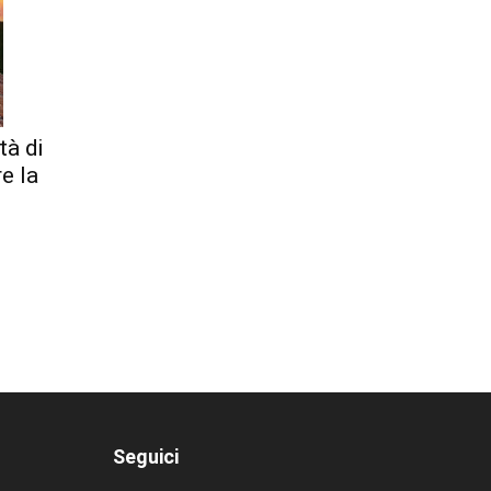
tà di
re la
Seguici