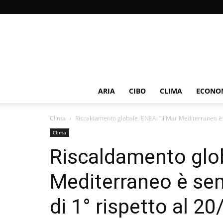
ARIA
CIBO
CLIMA
ECONOM
Clima
Riscaldamento globale. ENEA: “Il Mar Mediterraneo è s
Clima
Riscaldamento glob
Mediterraneo è semp
di 1° rispetto al 20