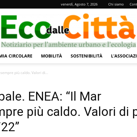
venerdì, Agosto 7, 2026
Chi siamo
Cont
IA CIRCOLARE
MOBILITÀ
SOSTENIBILITÀ
L’ASSOCIAZ
Eco
empre più caldo. Valori di...
ale. ENEA: “Il Mar
re più caldo. Valori di 
dalle
/22”