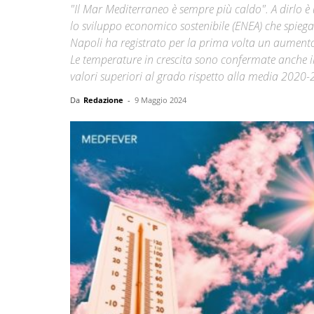
"Il Mar Mediterraneo è sempre più caldo". A dirlo è
lo sviluppo economico sostenibile (ENEA) che spieg
Napoli ha registrato per la prima volta un aumento 
Le temperature in crescita sono confermate anche in su
valori superiori al grado rispetto alla media 2020-2
Da
Redazione
-
9 Maggio 2024