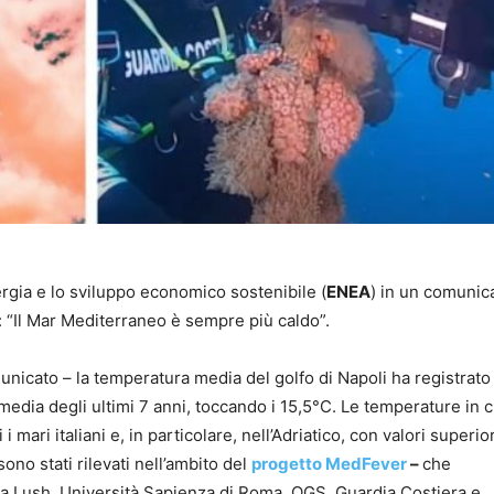
ergia e lo sviluppo economico sostenibile (
ENEA
) in un comunic
 “Il Mar Mediterraneo è sempre più caldo”.
unicato – la temperatura media del golfo di Napoli ha registrato 
 media degli ultimi 7 anni, toccando i 15,5°C. Le temperature in c
mari italiani e, in particolare, nell’Adriatico, con valori superior
ono stati rilevati nell’ambito del
progetto MedFever
–
che
da Lush, Università Sapienza di Roma, OGS, Guardia Costiera e