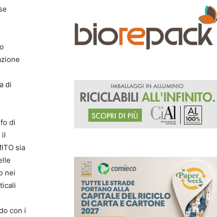
rse
so
azione
a di
fo di
il
MITO sia
elle
o nei
icali
rdo con i