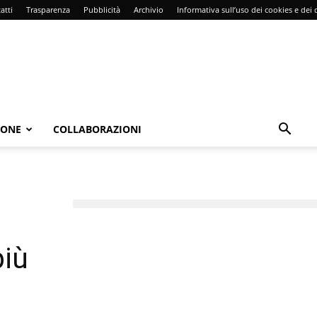
atti
Trasparenza
Pubblicità
Archivio
Informativa sull’uso dei cookies e dei d
IONE
COLLABORAZIONI
più