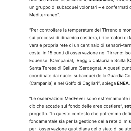
un gruppo di subacquei volontari – e confermati 
Mediterraneo”.
“Per controllare la temperatura del Tirreno e mo
sui processi di dinamica costiera, i ricercatori 
vera e propria rete di un centinaio di sensori-ter
costa, in 15 punti di osservazione nel Tirreno: Iso
Equense (Campania), Reggio Calabria e Scilla (Cal
Santa Teresa di Gallura (Sardegna). A questi pun
coordinate dai nuclei subacquei della Guardia Cost
(Campania) e nel Golfo di Cagliari”, spiega
ENEA
.
“Le osservazioni MedFever sono estremamente im
ciò che accade sul fondo delle aree costiere”,
sot
progetto. “In questo contesto che potremmo defi
fondamentale sia per la gestione della rete di mi
per l’osservazione quotidiana dello stato di salute