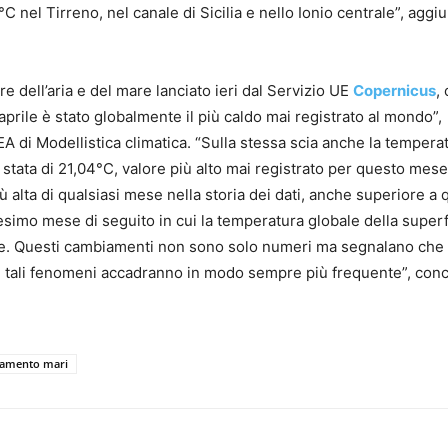
°C nel Tirreno, nel canale di Sicilia e nello Ionio centrale”, aggi
e dell’aria e del mare lanciato ieri dal Servizio UE
Copernicus
,
prile è stato globalmente il più caldo mai registrato al mondo”,
A di Modellistica climatica. “Sulla stessa scia anche la tempera
stata di 21,04°C, valore più alto mai registrato per questo mese
ù alta di qualsiasi mese nella storia dei dati, anche superiore a q
esimo mese di seguito in cui la temperatura globale della superf
mese. Questi cambiamenti non sono solo numeri ma segnalano che 
he tali fenomeni accadranno in modo sempre più frequente”, con
damento mari