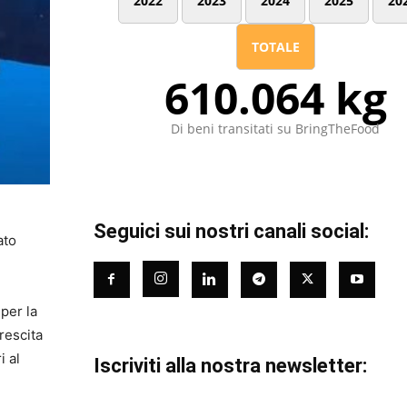
2022
2023
2024
2025
20
TOTALE
610.064 kg
Di beni transitati su BringTheFood
Seguici sui nostri canali social:
ato
per la
rescita
i al
Iscriviti alla nostra newsletter: