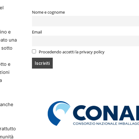
el
Nome e cognome
ino e
Email
eato una
 sotto
Procedendo accetti la privacy policy
tto e
zioni
a
 anche
rattutto
omunità