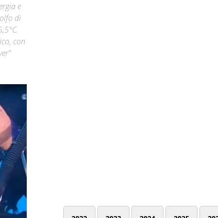
ergia e
olfo di
5,5°C.
tico, con
ver"