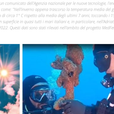
 un comunicato dell'Agenzia nazionale per le nuove tecnologie, l'en
a come: "Nell’inverno appena trascorso la temperatura media del g
Città
di circa 1° C rispetto alla media degli ultimi 7 anni, toccando i 1
perficie in quasi tutti i mari italiani e, in particolare, nell’Adria
022. Questi dati sono stati rilevati nell’ambito del progetto MedFe