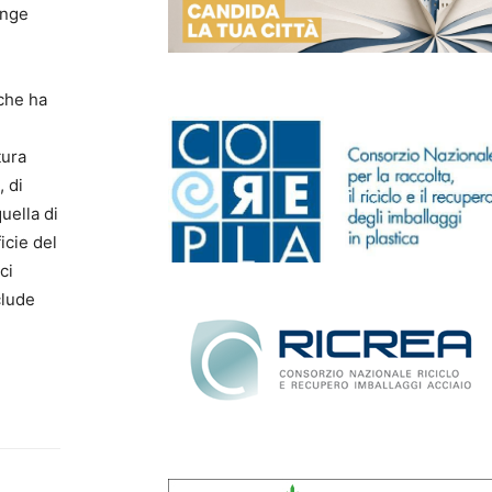
unge
 che ha
tura
, di
uella di
icie del
ci
clude