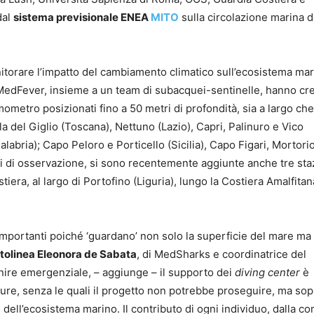
dal
sistema previsionale ENEA
MITO
sulla circolazione marina d
nitorare l’impatto del cambiamento climatico sull’ecosistema mar
di MedFever, insieme a un team di subacquei-sentinelle, hanno cr
mometro posizionati fino a 50 metri di profondità, sia a largo che
la del Giglio (Toscana), Nettuno (Lazio), Capri, Palinuro e Vico
abria); Capo Peloro e Porticello (Sicilia), Capo Figari, Mortorio
ti di osservazione, si sono recentemente aggiunte anche tre sta
iera, al largo di Portofino (Liguria), lungo la Costiera Amalfitan
portanti poiché ‘guardano’ non solo la superficie del mare ma
tolinea Eleonora de Sabata
, di MedSharks e coordinatrice del
nire emergenziale, – aggiunge – il supporto dei
diving center
è
sure, senza le quali il progetto non potrebbe proseguire, ma sop
 dell’ecosistema marino. Il contributo di ogni individuo, dalla c