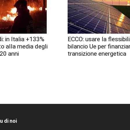
i: in Italia +133%
ECCO: usare la flessibili
to alla media degli
bilancio Ue per finanzia
 20 anni
transizione energetica
u di noi