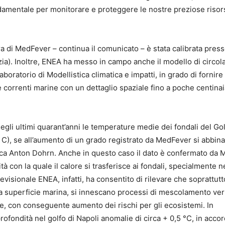
fondamentale per monitorare e proteggere le nostre preziose riso
ra di MedFever – continua il comunicato – è stata calibrata pres
ia). Inoltre, ENEA ha messo in campo anche il modello di circol
boratorio di Modellistica climatica e impatti, in grado di fornire
le correnti marine con un dettaglio spaziale fino a poche centinai
negli ultimi quarant’anni le temperature medie dei fondali del Gol
 C), se all’aumento di un grado registrato da MedFever si abbina 
gica Anton Dohrn. Anche in questo caso il dato è confermato da 
tà con la quale il calore si trasferisce ai fondali, specialmente n
revisionale ENEA, infatti, ha consentito di rilevare che soprattutt
lla superficie marina, si innescano processi di mescolamento vert
te, con conseguente aumento dei rischi per gli ecosistemi. In
profondità nel golfo di Napoli anomalie di circa + 0,5 °C, in acco