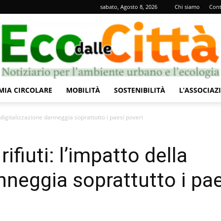
sabato, Agosto 8, 2026
Chi siamo
Cont
IA CIRCOLARE
MOBILITÀ
SOSTENIBILITÀ
L’ASSOCIAZ
Eco
la digitalizzazione danneggia soprattutto i paesi poveri
ifiuti: l’impatto della
nneggia soprattutto i pa
dalle