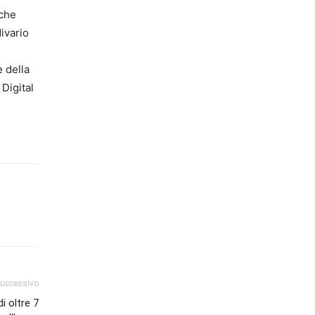
iche
ivario
e della
 Digital
successivo
i oltre 7