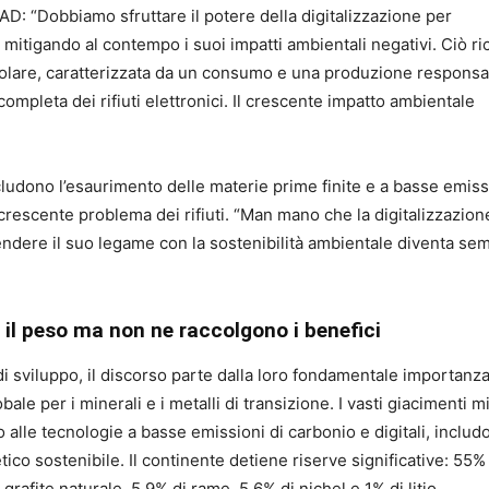
: “Dobbiamo sfruttare il potere della digitalizzazione per
mitigando al contempo i suoi impatti ambientali negativi. Ciò ri
olare, caratterizzata da un consumo e una produzione responsab
ompleta dei rifiuti elettronici. Il crescente impatto ambientale
includono l’esaurimento delle materie prime finite e a basse emiss
 crescente problema dei rifiuti. “Man mano che la digitalizzazion
dere il suo legame con la sostenibilità ambientale diventa se
o il peso ma non ne raccolgono i benefici
 di sviluppo, il discorso parte dalla loro fondamentale importanz
ale per i minerali e i metalli di transizione. I vasti giacimenti m
o alle tecnologie a basse emissioni di carbonio e digitali, includ
etico sostenibile. Il continente detiene riserve significative: 55%
afite naturale, 5,9% di rame, 5,6% di nichel e 1% di litio.