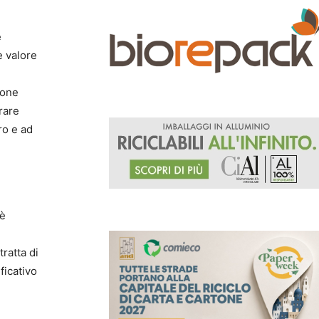
e
e valore
ione
rare
ro e ad
 è
tratta di
ficativo