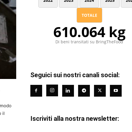
2022
2023
2024
2025
20
TOTALE
610.064 kg
Di beni transitati su BringTheFood
Seguici sui nostri canali social:
o
n modo
 il
Iscriviti alla nostra newsletter: