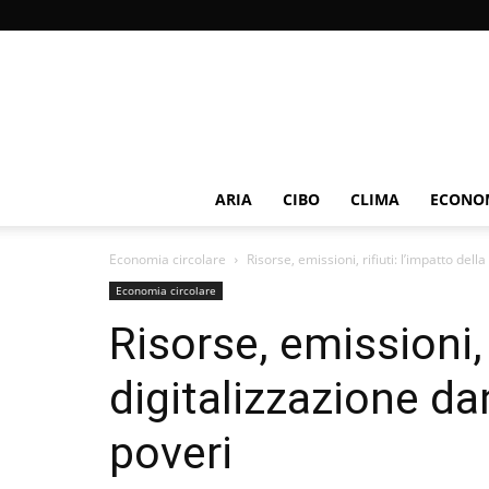
ARIA
CIBO
CLIMA
ECONOM
Economia circolare
Risorse, emissioni, rifiuti: l’impatto del
Economia circolare
Risorse, emissioni, r
digitalizzazione da
poveri