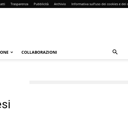
atti
Trasparenza
Pubblicità
Archivio
Informativa sull’uso dei cookies e dei d
IONE
COLLABORAZIONI
esi