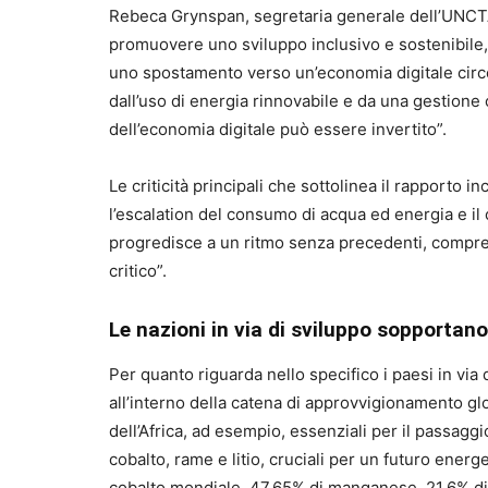
Rebeca Grynspan, segretaria generale dell’UNCTAD
promuovere uno sviluppo inclusivo e sostenibile, 
uno spostamento verso un’economia digitale circ
dall’uso di energia rinnovabile e da una gestione c
dell’economia digitale può essere invertito”.
Le criticità principali che sottolinea il rapporto 
l’escalation del consumo di acqua ed energia e il
progredisce a un ritmo senza precedenti, compren
critico”.
Le nazioni in via di sviluppo sopportan
Per quanto riguarda nello specifico i paesi in via
all’interno della catena di approvvigionamento glob
dell’Africa, ad esempio, essenziali per il passaggi
cobalto, rame e litio, cruciali per un futuro energ
cobalto mondiale, 47,65% di manganese, 21,6% di gr