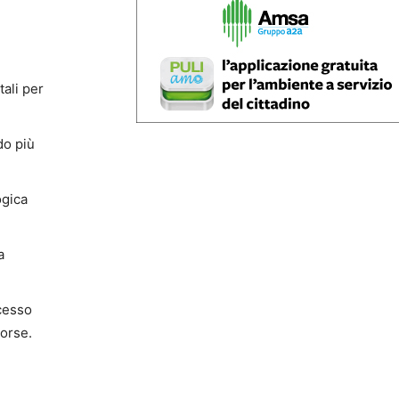
tali per
do più
ogica
a
ccesso
sorse.