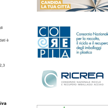
di
dati è
2,3
i
iva