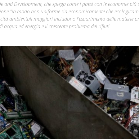
de and Development, che spiega come i paesi con le economie più 
zzazione "in modo non uniforme sia economicamente che ecologicam
Città
criticità ambientali maggiori includono l'esaurimento delle materie p
di acqua ed energia e il crescente problema dei rifiuti