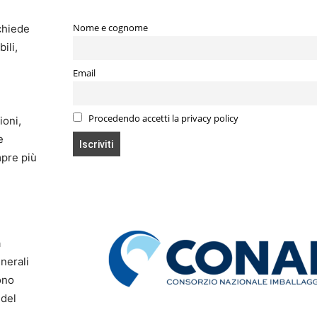
Nome e cognome
chiede
ili,
Email
Procedendo accetti la privacy policy
ioni,
e
mpre più
a
inerali
ono
 del