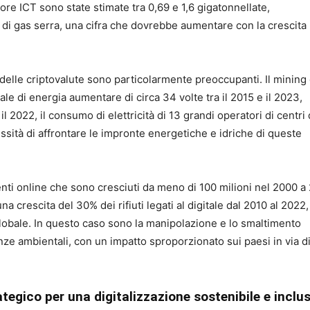
ore ICT sono state stimate tra 0,69 e 1,6 gigatonnellate,
 di gas serra, una cifra che dovrebbe aumentare con la crescita
ng delle criptovalute sono particolarmente preoccupanti. Il mining 
le di energia aumentare di circa 34 volte tra il 2015 e il 2023,
 2022, il consumo di elettricità di 13 grandi operatori di centri 
sità di affrontare le impronte energetiche e idriche di queste
ti online che sono cresciuti da meno di 100 milioni nel 2000 a 
 crescita del 30% dei rifiuti legati al digitale dal 2010 al 2022,
 globale. In questo caso sono la manipolazione e lo smaltimento
nze ambientali, con un impatto sproporzionato sui paesi in via d
gico per una digitalizzazione sostenibile e inclus