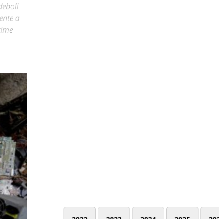
deboli
ente a
rime