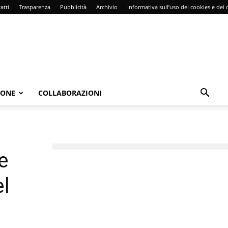
atti
Trasparenza
Pubblicità
Archivio
Informativa sull’uso dei cookies e dei d
IONE
COLLABORAZIONI
e
el