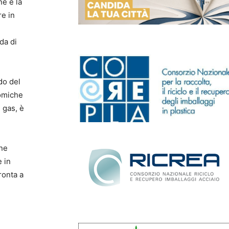
ne e la
re in
da di
ndo del
nomiche
i gas, è
one
 in
ronta a