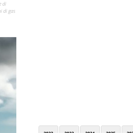
e di
i di gas