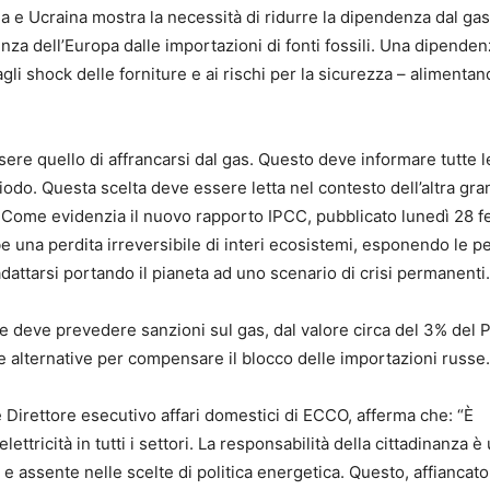
a e Ucraina mostra la necessità di ridurre la dipendenza dal ga
denza dell’Europa dalle importazioni di fonti fossili. Una dipende
 agli shock delle forniture e ai rischi per la sicurezza – alimentan
essere quello di affrancarsi dal gas. Questo deve informare tutte l
iodo. Questa scelta deve essere letta nel contesto dell’altra gr
. Come evidenzia il nuovo rapporto IPCC, pubblicato lunedì 28 f
be una perdita irreversibile di interi ecosistemi, esponendo le 
adattarsi portando il pianeta ad uno scenario di crisi permanenti.
le deve prevedere sanzioni sul gas, dal valore circa del 3% del P
e alternative per compensare il blocco delle importazioni russe.
Direttore esecutivo affari domestici di ECCO, afferma che: “È
ettricità in tutti i settori. La responsabilità della cittadinanza è
 assente nelle scelte di politica energetica. Questo, affiancato