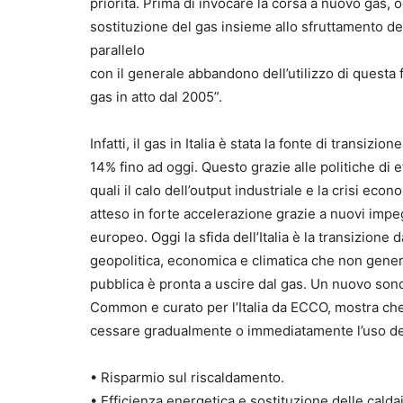
priorità. Prima di invocare la corsa a nuovo gas, o
sostituzione del gas insieme allo sfruttamento de
parallelo
con il generale abbandono dell’utilizzo di questa 
gas in atto dal 2005”.
Infatti, il gas in Italia è stata la fonte di transi
14% fino ad oggi. Questo grazie alle politiche di 
quali il calo dell’output industriale e la crisi econ
atteso in forte accelerazione grazie a nuovi impe
europeo. Oggi la sfida dell’Italia è la transizione
geopolitica, economica e climatica che non generi
pubblica è pronta a uscire dal gas. Un nuovo so
Common e curato per l’Italia da ECCO, mostra che la
cessare gradualmente o immediatamente l’uso de
• Risparmio sul riscaldamento.
• Efficienza energetica e sostituzione delle cald