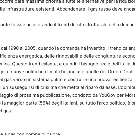
ccorre dare massima priorità a tutte le alternative per la riduzio
lle infrastrutture esistenti. Abbandonare il gas russo deve anda
fonte fossile accelerando il trend di calo strutturale della doman
zione dal 1990 al 2005, quando la domanda ha invertito il trend cala
efficienza energetica, delle rinnovabili e delle congiunture eco
omica. Questo trend calante, e quindi il bisogno reale dell’Italia d
gni e nuove politiche climatiche, incluse quelle del Green Deal
 dal gas verso un sistema pulito e costruire una nuova resilienza
 un susseguirsi di crisi ma che metta al riparo da esse. L’opini
ndaggio di prossima pubblicazione, condotto da YouGov per More
 maggior parte (56%) degli italiani, su tutto l’arco politico, è p
l gas.
aie a gas con pompe di calore.