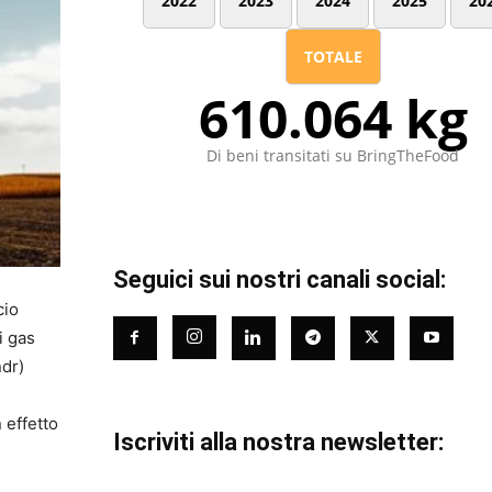
2022
2023
2024
2025
20
TOTALE
610.064 kg
Di beni transitati su BringTheFood
Seguici sui nostri canali social:
cio
i gas
ndr)
 effetto
Iscriviti alla nostra newsletter: