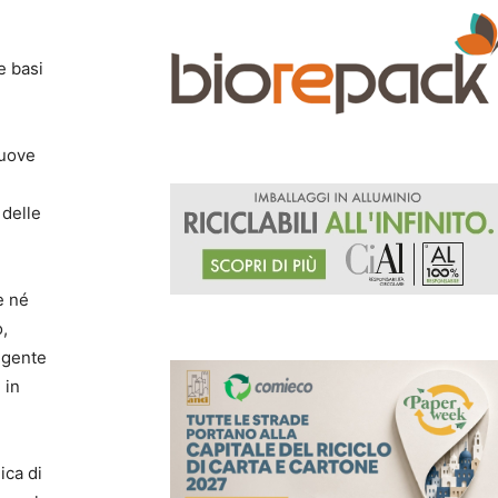
e basi
nuove
 delle
e né
o,
ingente
 in
ica di