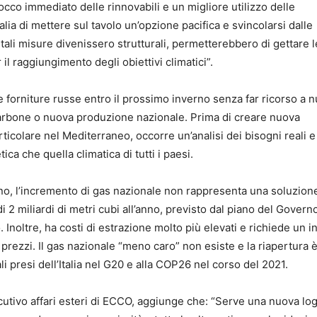
locco immediato delle rinnovabili e un migliore utilizzo delle
talia di mettere sul tavolo un’opzione pacifica e svincolarsi dalle
 tali misure divenissero strutturali, permetterebbero di gettare l
il raggiungimento degli obiettivi climatici”.
lle forniture russe entro il prossimo inverno senza far ricorso a 
 carbone o nuova produzione nazionale. Prima di creare nuova
rticolare nel Mediterraneo, occorre un’analisi dei bisogni reali e
ca che quella climatica di tutti i paesi.
ano, l’incremento di gas nazionale non rappresenta una soluzion
 2 miliardi di metri cubi all’anno, previsto dal piano del Govern
 Inoltre, ha costi di estrazione molto più elevati e richiede un 
i prezzi. Il gas nazionale “meno caro” non esiste e la riapertura è
i presi dell’Italia nel G20 e alla COP26 nel corso del 2021.
tivo affari esteri di ECCO, aggiunge che: “Serve una nuova log