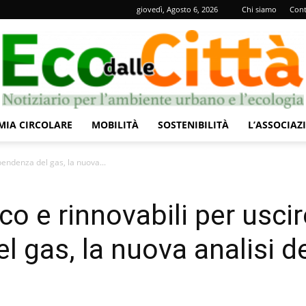
giovedì, Agosto 6, 2026
Chi siamo
Cont
IA CIRCOLARE
MOBILITÀ
SOSTENIBILITÀ
L’ASSOCIAZ
Eco
pendenza del gas, la nuova...
o e rinnovabili per uscir
l gas, la nuova analisi d
dalle