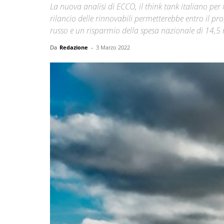
La nuova analisi di ECCO, il think tank italiano per
rilancio delle rinnovabili permetterebbe entro il pr
russo e un risparmio della spesa nazionale di 14,5 mi
Da
Redazione
-
3 Marzo 2022