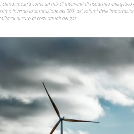
 il clima, mostra come un mix di interventi di risparmio energetico 
ossimo inverno la sostituzione del 50% dei volumi delle importazion
Città
liardi di euro ai costi attuali del gas