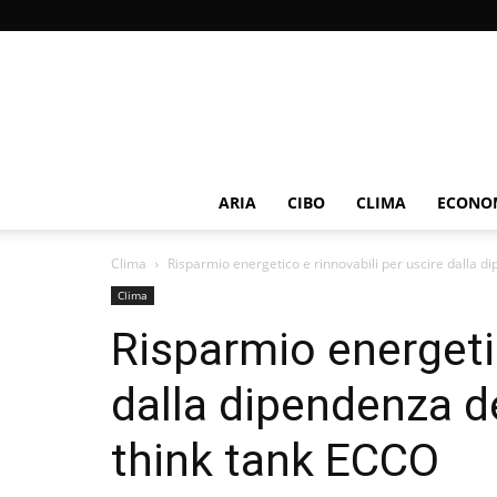
ARIA
CIBO
CLIMA
ECONOM
Clima
Risparmio energetico e rinnovabili per uscire dalla di
Clima
Risparmio energetic
dalla dipendenza de
think tank ECCO