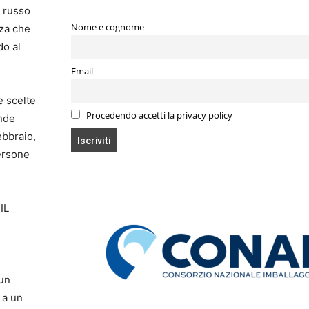
s russo
Nome e cognome
nza che
do al
Email
e scelte
Procedendo accetti la privacy policy
ande
ebbraio,
persone
IL
 un
 a un