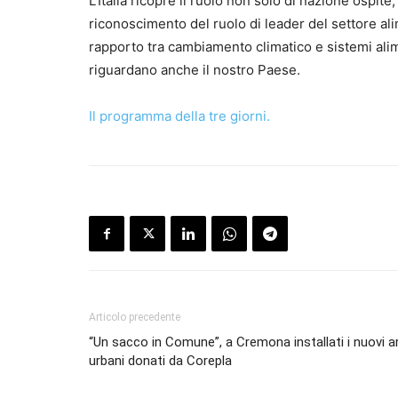
L’Italia ricopre il ruolo non solo di nazione ospit
riconoscimento del ruolo di leader del settore ali
rapporto tra cambiamento climatico e sistemi alime
riguardano anche il nostro Paese.
Il programma della tre giorni.
Articolo precedente
“Un sacco in Comune”, a Cremona installati i nuovi ar
urbani donati da Corepla