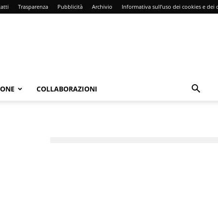
atti
Trasparenza
Pubblicità
Archivio
Informativa sull’uso dei cookies e dei d
IONE
COLLABORAZIONI