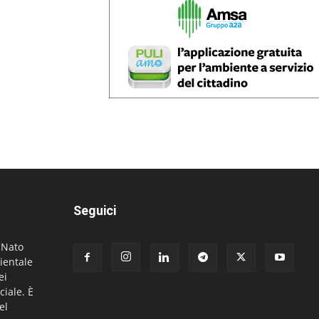
Seguici
. Nato
ientale
ei
ciale. È
el