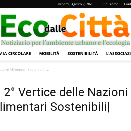
venerdì, Agosto 7, 2026
Chi siamo
Cont
IA CIRCOLARE
MOBILITÀ
SOSTENIBILITÀ
L’ASSOCIAZ
Eco
stemi Alimentari Sostenibili|...
 2° Vertice delle Nazioni
limentari Sostenibili|
dalle