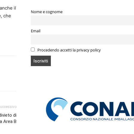
anche il
Nome e cognome
e, che
Email
Procedendo accetti la privacy policy
successivo
ivieto di
va Area B