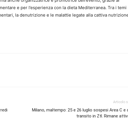
e, ma anche organizzatrice e promotrice dell’evento, grazie al
mentare e per l’esperienza con la dieta Mediterranea. Tra i temi 
ntari, la denutrizione e le malattie legate alla cattiva nutrizion
Articolo 
redi
Milano, maltempo: 25 e 26 luglio sospesi Area C e d
transito in Ztl. Rimane atti