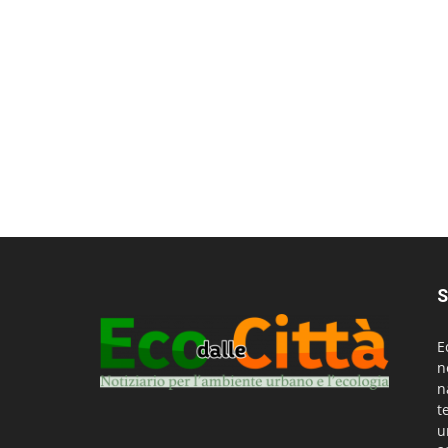
S
E
n
n
t
u