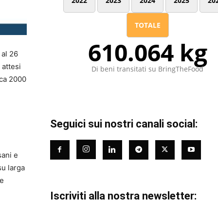
2022
2023
2024
2025
20
TOTALE
610.064 kg
 al 26
 attesi
Di beni transitati su BringTheFood
rca 2000
Seguici sui nostri canali social:
sani e
su larga
le
Iscriviti alla nostra newsletter: