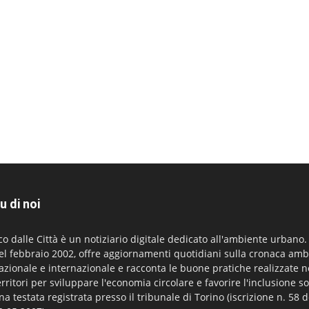
u di noi
co dalle Città è un notiziario digitale dedicato all'ambiente urbano
el febbraio 2002, offre aggiornamenti quotidiani sulla cronaca amb
azionale e internazionale e racconta le buone pratiche realizzate n
erritori per sviluppare l'economia circolare e favorire l'inclusione so
na testata registrata presso il tribunale di Torino (iscrizione n. 58 d