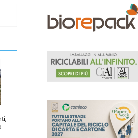
ti,
o