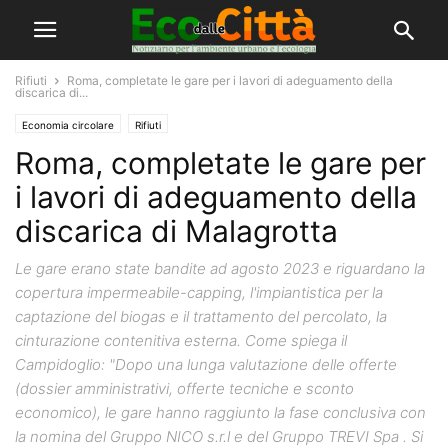
Rifiuti
Roma, completate le gare per i lavori di adeguamento della
discarica di...
Economia circolare
Rifiuti
Roma, completate le gare per
i lavori di adeguamento della
discarica di Malagrotta
Le gare erano state bandite ad agosto 2023 e riguardano la
copertura impermeabile-capping, l'impiantistica per la
captazione del biogas e il trattamento del percolato, la
cinturazione contenitiva esterna. Come spiega il
Campidoglio: "Dopo una lunga valutazione delle offerte
(dossier amministrativi, offerte tecniche e sconto
economico), le gare hanno raggiunto la fase conclusiva con
la nomina del Gruppo NICO s.r.l e del Gruppo TREVI Spa . Si