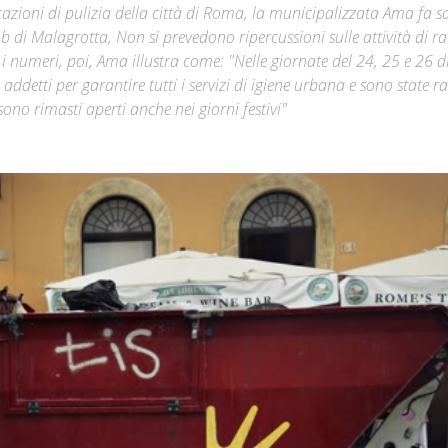
operazioni di pulizia della città di Roma, la municipalizzata Ama fa s
b di Malagrotta, Non si prevedono ripercussioni sulle attività di r
Città
i numeri, poi, Ama illustra come: "Nelle giornate del 24, 25 e 26 
etti per garantire tutti i servizi di igiene urbana e sono state ra
 sono rimasti aperti anche nei giorni festivi"