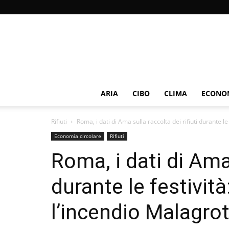
ARIA
CIBO
CLIMA
ECONOM
Rifiuti
Roma, i dati di Ama sulla raccolta dei rifiuti durante le f
Economia circolare
Rifiuti
Roma, i dati di Ama 
durante le festivit
l’incendio Malagrot