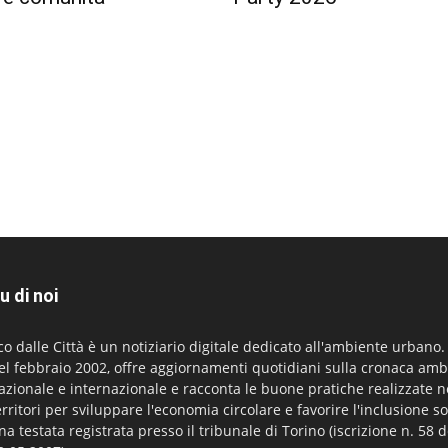
u di noi
co dalle Città è un notiziario digitale dedicato all'ambiente urbano
el febbraio 2002, offre aggiornamenti quotidiani sulla cronaca amb
azionale e internazionale e racconta le buone pratiche realizzate n
erritori per sviluppare l'economia circolare e favorire l'inclusione so
na testata registrata presso il tribunale di Torino (iscrizione n. 58 d