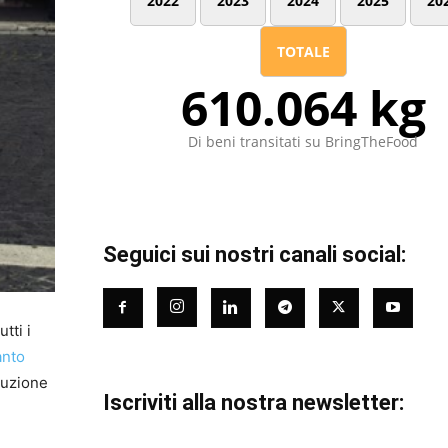
2022
2023
2024
2025
20
TOTALE
610.064 kg
Di beni transitati su BringTheFood
Seguici sui nostri canali social:
tti i
anto
duzione
Iscriviti alla nostra newsletter: