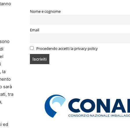
stanno
Nome e cognome
Email
) sono
Procedendo accetti la privacy policy
di
el
i
 la
amento
o sarà
ti, tra
a,
ci ed