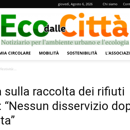
giovedì, Agosto 6, 2026
Chi siamo
Cont
IA CIRCOLARE
MOBILITÀ
SOSTENIBILITÀ
L’ASSOCIAZ
Eco
estività:...
sulla raccolta dei rifiuti
à: “Nessun disservizio do
dalle
ta”