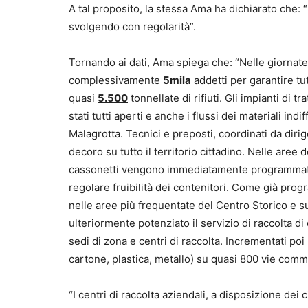
A tal proposito, la stessa Ama ha dichiarato che: 
svolgendo con regolarità”.
Tornando ai dati, Ama spiega che: “Nelle giornat
complessivamente
5mila
addetti per garantire tut
quasi
5.500
tonnellate di rifiuti. Gli impianti di 
stati tutti aperti e anche i flussi dei materiali in
Malagrotta. Tecnici e preposti, coordinati da diri
decoro su tutto il territorio cittadino. Nelle aree 
cassonetti vengono immediatamente programmati in
regolare fruibilità dei contenitori. Come già prog
nelle aree più frequentate del Centro Storico e su
ulteriormente potenziato il servizio di raccolta d
sedi di zona e centri di raccolta. Incrementati poi 
cartone, plastica, metallo) su quasi 800 vie comme
“I centri di raccolta aziendali, a disposizione dei c