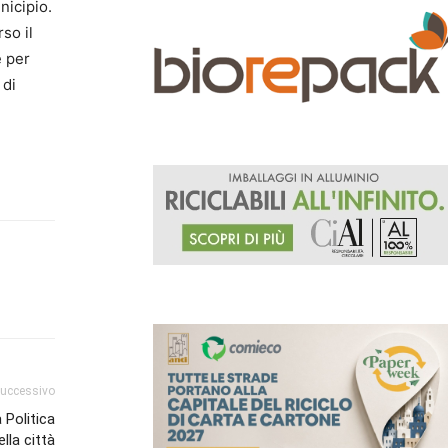
nicipio.
so il
e per
 di
successivo
 Politica
lla città