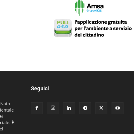
Seguici
. Nato
ientale
ei
ciale. È
el