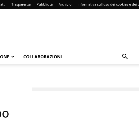
atti
Trasparenza
Pubblicità
Archivio
Informativa sull’uso dei cookies e dei d
IONE
COLLABORAZIONI
po