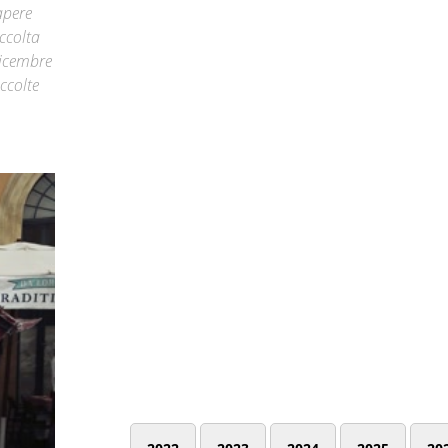
apere
accolta
dicembre
ccolte