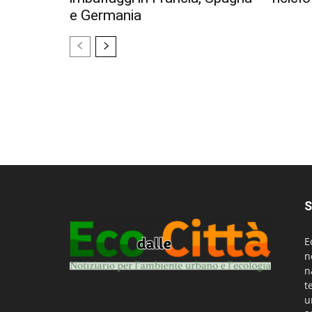
e Germania
S
E
n
n
t
u