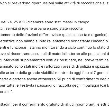
“Non si prevedono ripercussioni sulle attività di raccolta che si 
e del 24, 25 e 26 dicembre sono stati messi in campo
ti i servizi di igiene urbana e sono state raccolte
trattamento delle frazioni differenziate (plastica, carta e organico
differenziati non hanno subito rallentamenti nonostante l’incendio 
genti e funzionari, stanno monitorando a ciclo continuo lo stato d
dove si riscontrano accumuli di materiali attorno alle postazioni d
terventi supplementari volti a ripristinare, nel breve termine,
rammato sono stati inoltre rafforzati i presidi di pulizia e spazz
lle arterie della grande viabilità mentre da oggi fino al 7 gennai
i carta e cartone anche attraverso 50 punti di conferimento dedica
per tutte le Festività i passaggi di raccolta degli imballaggi (cart
rciali”.
ittadini per il conferimento gratuito di rifiuti ingombranti, elettri