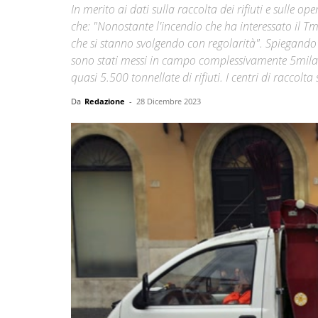
In merito ai dati sulla raccolta dei rifiuti e sulle 
che: "Nonostante l'incendio che ha interessato il Tm
che si stanno svolgendo con regolarità". Spiegando 
sono stati messi in campo complessivamente 5mila add
quasi 5.500 tonnellate di rifiuti. I centri di raccolta
Da
Redazione
-
28 Dicembre 2023