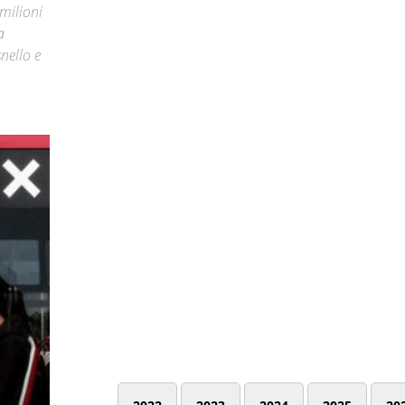
 milioni
a
nello e