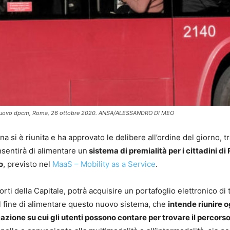
del nuovo dpcm, Roma, 26 ottobre 2020. ANSA/ALESSANDRO DI MEO
a si è riunita e ha approvato le delibere all’ordine del giorno, tr
sentirà di alimentare un
sistema di premialità per i cittadini d
o
, previsto nel
MaaS – Mobility as a Service
.
rti della Capitale, potrà acquisire un portafoglio elettronico di ti
 al fine di alimentare questo nuovo sistema, che
intende riunire o
cazione su cui gli utenti possono contare per trovare il percors