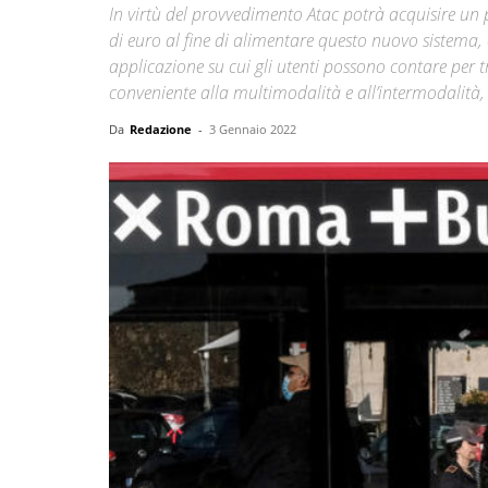
In virtù del provvedimento Atac potrà acquisire un po
di euro al fine di alimentare questo nuovo sistema, 
applicazione su cui gli utenti possono contare per t
conveniente alla multimodalità e all’intermodalità, 
Da
Redazione
-
3 Gennaio 2022