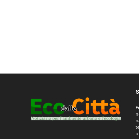
S
E
n
n
t
u