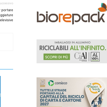
successivo
 portare
eggiature
elevisive