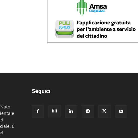
Seguici
. Nato
ientale
ei
ciale. È
el