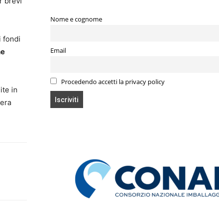
r brevi
Nome e cognome
i fondi
Email
he
Procedendo accetti la privacy policy
ite in
bera