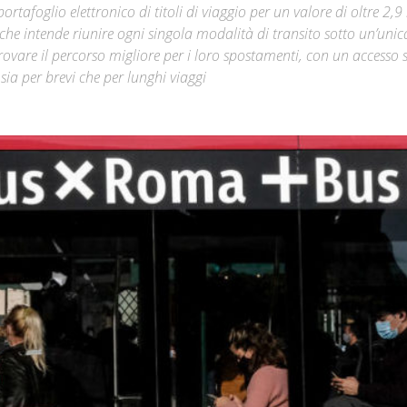
rtafoglio elettronico di titoli di viaggio per un valore di oltre 2,9
che intende riunire ogni singola modalità di transito sotto un’unic
Città
rovare il percorso migliore per i loro spostamenti, con un accesso s
sia per brevi che per lunghi viaggi