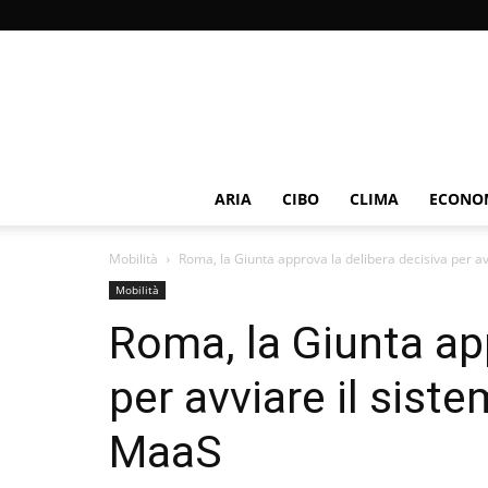
ARIA
CIBO
CLIMA
ECONOM
Mobilità
Roma, la Giunta approva la delibera decisiva per avvi
Mobilità
Roma, la Giunta app
per avviare il siste
MaaS