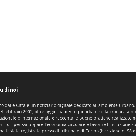
u di noi
co dalle Città è un notiziario digitale dedicato all'ambiente urbano
el febbraio 2002, offre aggiornamenti quotidiani sulla cronaca amb
azionale e internazionale e racconta le buone pratiche realizzate n
erritori per sviluppare l'economia circolare e favorire l'inclusione so
na testata registrata presso il tribunale di Torino (iscrizione n. 58 d