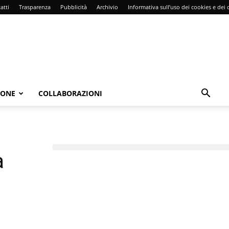
atti
Trasparenza
Pubblicità
Archivio
Informativa sull’uso dei cookies e dei d
IONE
COLLABORAZIONI
a