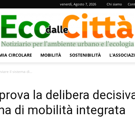
venerdì, Agosto 7, 2026
Chi siamo
Cont
IA CIRCOLARE
MOBILITÀ
SOSTENIBILITÀ
L’ASSOCIAZ
Eco
are il sistema di...
rova la delibera decisiv
ma di mobilità integrata
dalle