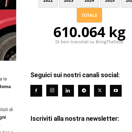
2022
2023
2024
2025
20
TOTALE
610.064 kg
Di beni transitati su BringTheFood
Seguici sui nostri canali social:
a le
i Roma
toli di
gni
Iscriviti alla nostra newsletter:
o