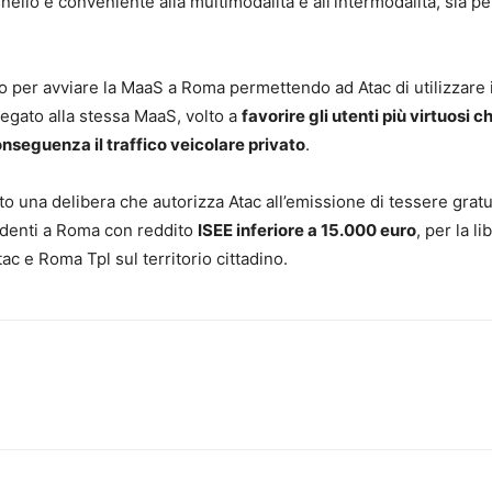
nello e conveniente alla multimodalità e all’intermodalità, sia pe
lo per avviare la MaaS a Roma permettendo ad Atac di utilizzare 
 legato alla stessa MaaS, volto a
favorire gli utenti più virtuosi c
onseguenza il traffico veicolare privato
.
to una delibera che autorizza Atac all’emissione di tessere gratu
esidenti a Roma con reddito
ISEE inferiore a 15.000 euro
, per la li
tac e Roma Tpl sul territorio cittadino.