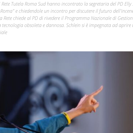
di Rete Tutela Roma Sud hanno incontrato la segretaria del PD Elly 
i Roma" e chiedendole un incontro per discutere il futuro dell'incene
Città
 La Rete chiede al PD di rivedere il Programma Nazionale di Gestion
na tecnologia obsoleta e dannosa. Schlein si è impegnata ad aprire
iale