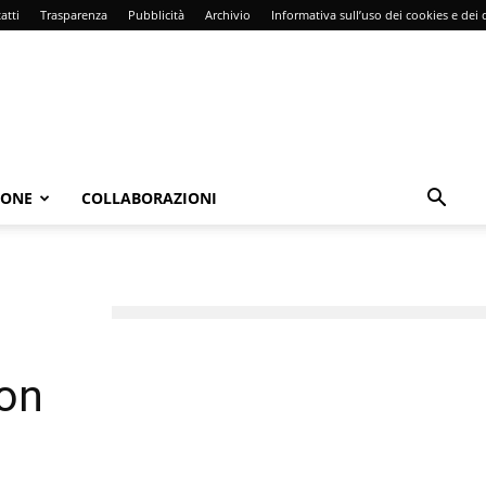
atti
Trasparenza
Pubblicità
Archivio
Informativa sull’uso dei cookies e dei d
IONE
COLLABORAZIONI
con