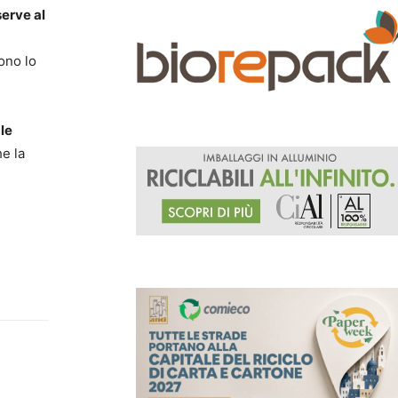
serve al
ono lo
le
he la