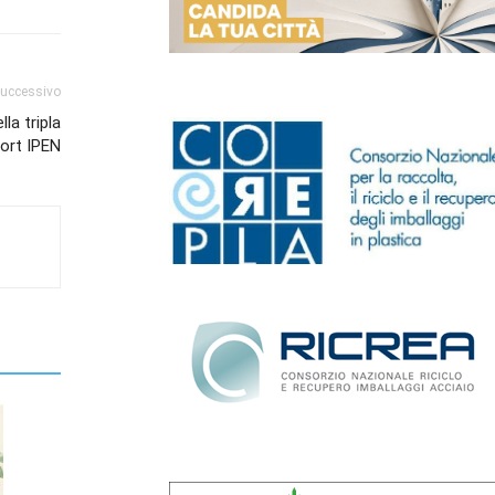
successivo
lla tripla
port IPEN