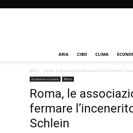
ARIA
CIBO
CLIMA
ECONOM
Rifiuti
Roma, le associazioni chiedono al Pd di fermare l’ince
Economia circolare
Rifiuti
Roma, le associazi
fermare l’inceneri
Schlein