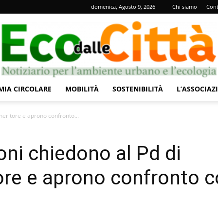
domenica, Agosto 9, 2026
Chi siamo
Cont
IA CIRCOLARE
MOBILITÀ
SOSTENIBILITÀ
L’ASSOCIAZ
Eco
neritore e aprono confronto...
oni chiedono al Pd di
tore e aprono confronto 
dalle