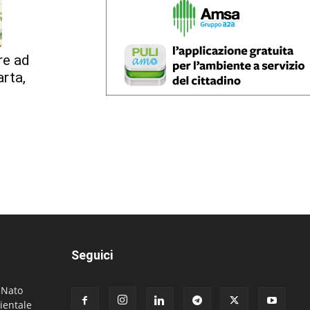
re ad
arta,
Seguici
. Nato
ientale