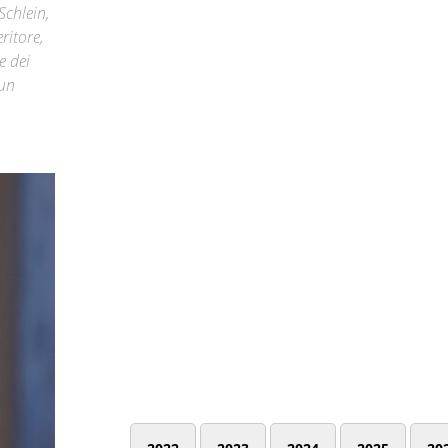
Schlein,
ritore,
e dei
 un