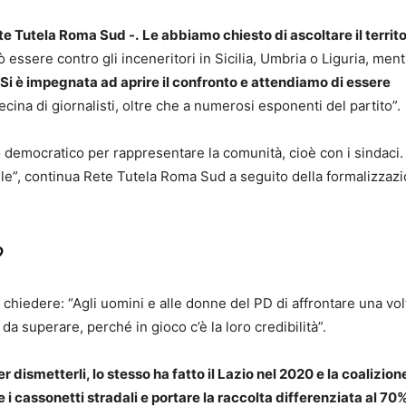
ete Tutela Roma Sud -.
Le abbiamo chiesto di ascoltare il territo
ò essere contro gli inceneritori in Sicilia, Umbria o Liguria, ment
Si è impegnata ad aprire il confronto e attendiamo di essere
cina di giornalisti, oltre che a numerosi esponenti del partito”.
to democratico per rappresentare la comunità, cioè con i sindaci. 
ile”, continua Rete Tutela Roma Sud a seguito della formalizzaz
?
 chiedere: “Agli uomini e alle donne del PD di affrontare una vol
da superare, perché in gioco c’è la loro credibilità”.
dismetterli, lo stesso ha fatto il Lazio nel 2020 e la coalizion
 cassonetti stradali e portare la raccolta differenziata al 70%