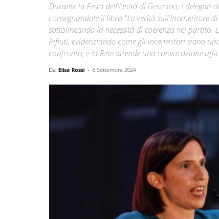
Durante la Festa dell'Unità di Genzano, i delegati 
consegnandole il libro "La verità sull'inceneritore d
sottolineando la necessità di coerenza nel partito.
Rifiuti, evidenziando come gli inceneritori siano u
confronto, e la Rete attende una convocazione uffic
Da
Elisa Rossi
-
6 Settembre 2024