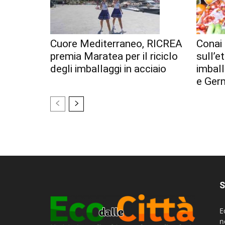
Cuore Mediterraneo, RICREA
Conai 
premia Maratea per il riciclo
sull’e
degli imballaggi in acciaio
imball
e Ger
S
E
n