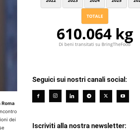
2022
2023
2024
2025
20
TOTALE
610.064 kg
Di beni transitati su BringTheFood
Seguici sui nostri canali social:
la Roma
incontro
ioni dei
Iscriviti alla nostra newsletter:
rse