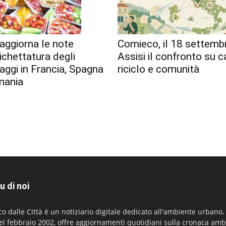
aggiorna le note
Comieco, il 18 settemb
tichettatura degli
Assisi il confronto su c
aggi in Francia, Spagna
riciclo e comunità
mania
u di noi
co dalle Città è un notiziario digitale dedicato all'ambiente urbano
el febbraio 2002, offre aggiornamenti quotidiani sulla cronaca amb