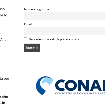
rio
Nome e cognome
re lo
Email
Procedendo accetti la privacy policy
Alla
ione
ta per
e che
. In