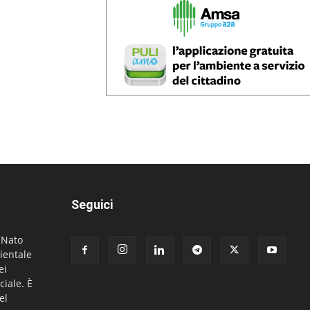
Seguici
. Nato
ientale
ei
ciale. È
el