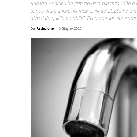
Roberto Gualtieri ha firmato un'ordinanza volta a lim
temperature anche nei mesi estivi del 2023). Pertant
diversi da quello potabile". Pena una sanzione amm
Da
Redazione
-
6 Giugno 2023