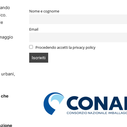
stando
Nome e cognome
ico.
le
Email
 maggio
Procedendo accetti la privacy policy
 urbani,
e che
azione