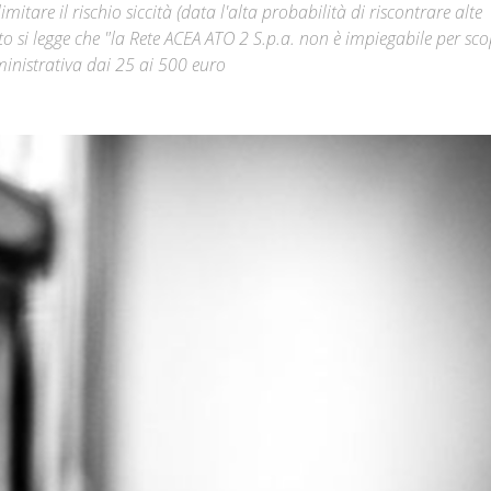
itare il rischio siccità (data l'alta probabilità di riscontrare alte
o si legge che "la Rete ACEA ATO 2 S.p.a. non è impiegabile per sco
Città
inistrativa dai 25 ai 500 euro