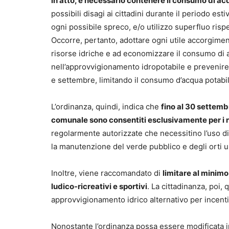
in atto, è necessario contenere il consumo di acq
possibili disagi ai cittadini durante il periodo est
ogni possibile spreco, e/o utilizzo superfluo rispe
Occorre, pertanto, adottare ogni utile accorgimen
risorse idriche e ad economizzare il consumo di ac
nell’approvvigionamento idropotabile e prevenire p
e settembre, limitando il consumo d’acqua potabi
L’ordinanza, quindi, indica che
fino al 30 settembr
comunale sono consentiti esclusivamente per i n
regolarmente autorizzate che necessitino l’uso di 
la manutenzione del verde pubblico e degli orti u
Inoltre, viene raccomandato di
limitare al minimo 
ludico-ricreativi e sportivi
. La cittadinanza, poi, 
approvvigionamento idrico alternativo per incenti
Nonostante l’ordinanza possa essere modificata in