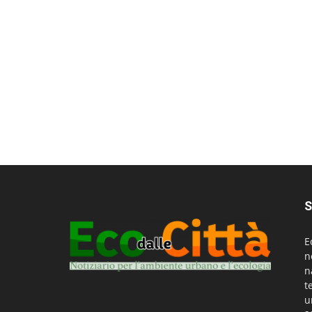
S
E
n
n
t
u