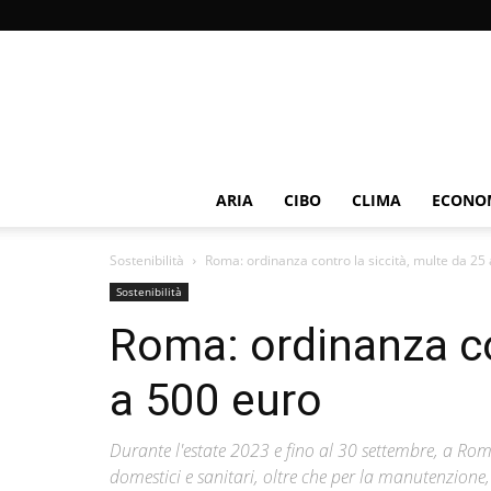
ARIA
CIBO
CLIMA
ECONOM
Sostenibilità
Roma: ordinanza contro la siccità, multe da 25
Sostenibilità
Roma: ordinanza co
a 500 euro
Durante l'estate 2023 e fino al 30 settembre, a Rom
domestici e sanitari, oltre che per la manutenzione, 