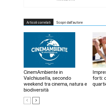
Articoli correlati
Scopri dall'autore
CinemAmbiente in
Impres
Valchiusella, secondo
forti:
weekend tra cinema, natura e
quarti
biodiversità