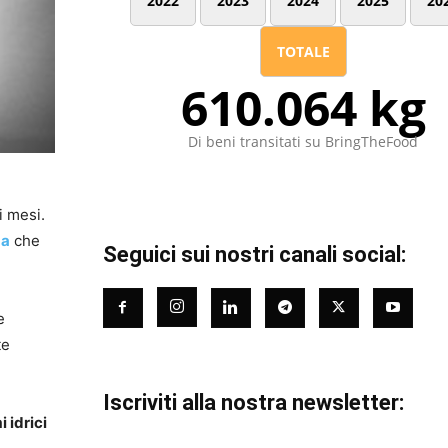
2022
2023
2024
2025
20
TOTALE
610.064 kg
Di beni transitati su BringTheFood
i mesi.
za
che
Seguici sui nostri canali social:
e
te
Iscriviti alla nostra newsletter:
 idrici