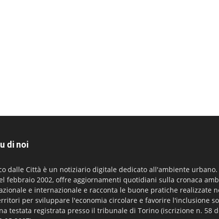
u di noi
co dalle Città è un notiziario digitale dedicato all'ambiente urbano
el febbraio 2002, offre aggiornamenti quotidiani sulla cronaca amb
azionale e internazionale e racconta le buone pratiche realizzate n
erritori per sviluppare l'economia circolare e favorire l'inclusione so
na testata registrata presso il tribunale di Torino (iscrizione n. 58 d