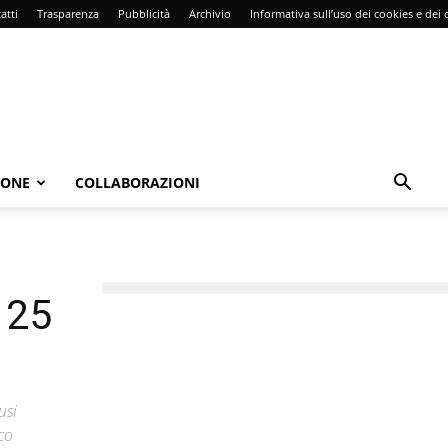
atti
Trasparenza
Pubblicità
Archivio
Informativa sull’uso dei cookies e dei d
IONE
COLLABORAZIONI
 25
usi
aco