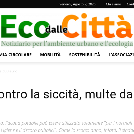
venerdì, Agosto 7, 2026
Chi siamo
Cont
IA CIRCOLARE
MOBILITÀ
SOSTENIBILITÀ
L’ASSOCIAZ
Eco
 a 500 euro
ntro la siccità, multe da
dalle
a, l'acqua potabile può essere utilizzata solamente "per i normali 
l'igiene e il decoro pubblici". Come lo scorso anno, infatti, il sind