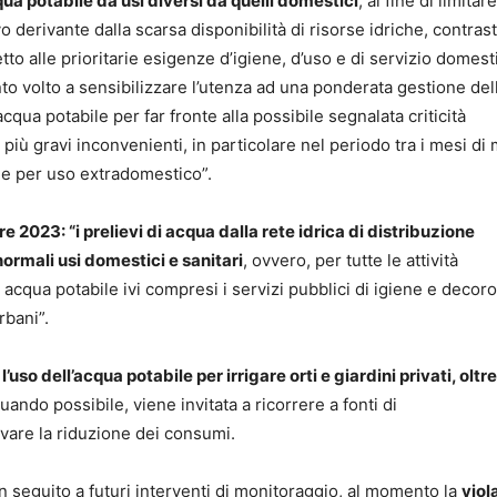
ua potabile da usi diversi da quelli domestici
, al fine di limitare
ivo derivante dalla scarsa disponibilità di risorse idriche, contra
tto alle prioritarie esigenze d’igiene, d’uso e di servizio domest
to volto a sensibilizzare l’utenza ad una ponderata gestione del
qua potabile per far fronte alla possibile segnalata criticità
iù gravi inconvenienti, in particolare nel periodo tra i mesi di
le per uso extradomestico”.
e 2023: “i prelievi di acqua dalla rete idrica di distribuzione
ormali usi domestici e sanitari
, ovvero, per tutte le attività
acqua potabile ivi compresi i servizi pubblici di igiene e decoro
rbani”.
l’uso dell’acqua potabile per irrigare orti e giardini privati, oltr
quando possibile, viene invitata a ricorrere a fonti di
vare la riduzione dei consumi.
 seguito a futuri interventi di monitoraggio, al momento la
viol