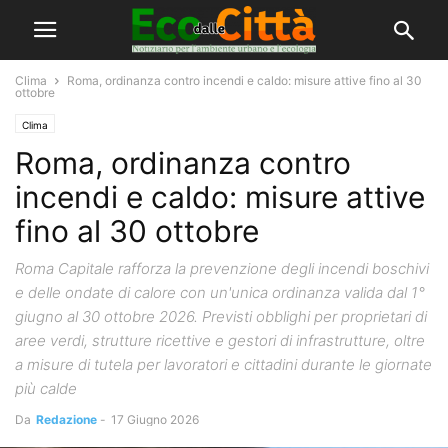
Clima
Roma, ordinanza contro incendi e caldo: misure attive fino al 30
ottobre
Clima
Roma, ordinanza contro
incendi e caldo: misure attive
fino al 30 ottobre
Roma Capitale rafforza la prevenzione degli incendi boschivi
e delle ondate di calore con un'unica ordinanza valida dal 1°
giugno al 30 ottobre 2026. Previsti obblighi per proprietari di
aree verdi, strutture ricettive e gestori di infrastrutture, oltre
a misure di tutela per lavoratori e cittadini durante le giornate
più calde
Da
Redazione
-
17 Giugno 2026