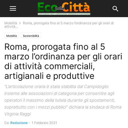
Mobilità
Roma, prorogata fino al 5 marzo l’ordinanza per gli orari di
attività...
Mobilità
Sostenibilità
Roma, prorogata fino al 5
marzo l’ordinanza per gli orari
di attività commerciali,
artigianali e produttive
“L’articolazione oraria è stata stabilita dal Campidoglio
insieme alle associazioni di categoria per consentire agli
operatori il massimo della tutela durante gli spostamenti,
soprattutto con i mezzi pubblici" dichiara la sindaca di Roma
Virginia Raggi
Da
Redazione
-
1 Febbraio 2021