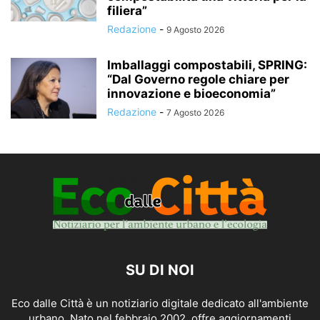
filiera”
Redazione
-
9 Agosto 2026
Imballaggi compostabili, SPRING:
“Dal Governo regole chiare per
innovazione e bioeconomia”
Redazione
-
7 Agosto 2026
SU DI NOI
Eco dalle Città è un notiziario digitale dedicato all'ambiente
urbano. Nato nel febbraio 2002, offre aggiornamenti