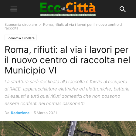
Economia circolare
Roma, rifiuti: al via i lavori per il nuovo centro di
raccolta...
Economia circolare
Roma, rifiuti: al via i lavori per
il nuovo centro di raccolta nel
Municipio VI
La struttura sarà destinata alla raccolta e l’avvio al recupero
di RAEE, apparecchiature elettriche ed elettroniche, batterie,
oli esausti e tutti quei rifiuti domestici che non possono
essere conferiti nei normali cassonetti
Da
Redazione
-
5 Marzo 2021