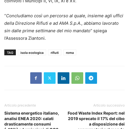
coinvolti i Municipi II, VI, IX, XI e XV.
“
Concludiamo così un percorso al quale, insieme agli uffici
della Direzione Rifiuti e ad AMA S.p.A., abbiamo lavorato
sin dalle prime settimane del mio mandato
“ spiega
l’Assessora Ziantoni.
TAG
isola ecologica
rifiuti
roma
Articolo precedente
Articolo successivo
Sistema energetico italiano,
Food Waste Index Report: nel
analisi ENEA 2020: calati
2019 sprecato il 17% del cibo
drasticamente consumi
a disposizione dei