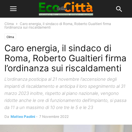
Clima
Caro energia, il sindaco di Roma, Roberto Gualtieri firma
l’ordinanza sui riscaldamenti
Clima
Caro energia, il sindaco di
Roma, Roberto Gualtieri firma
l’ordinanza sui riscaldamenti
L'ordinanza posticipa al 21 novembre l'accensione degli
impianti di riscaldamento e anticipa il loro spegnimento al 31
marzo 2023 inoltre, rispetto al piano nazionale, vengono
ridotte anche le ore di funzionamento dell'impianto, si passa
da 11 a un massimo di 10 ore tre le 5 e le 23
Da
Matteo Paolini
-
7 Novembre 2022