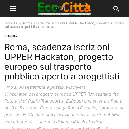
Mobilità
Roma, scadenza iscrizioni UPPER Hackaton, progetto europeo
sul trasporto pubblico aperto a...
Mobilità
Roma, scadenza iscrizioni
UPPER Hackaton, progetto
europeo sul trasporto
pubblico aperto a progettisti
Fino al 30 settembre è possibile iscriversi
all'hackaton del progetto europeo UPPER (Unleashing the
Potential of Public Transport in EuRope) che si terrà a Roma
dal 3 al 5 ottobre. Come spiega Roma Capitale, il progetto si
prefissa di: "Guidare una rivoluzione del trasporto pubblico
che rafforzerà il suo ruolo di fiore all’occhiello della
sostenibilità e dell’innovazione della mobilità nelle città.