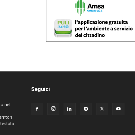
Seguici
to nel
rritori
 testata