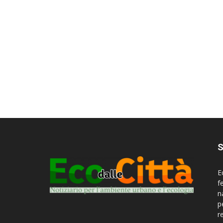
S
E
f
n
p
r