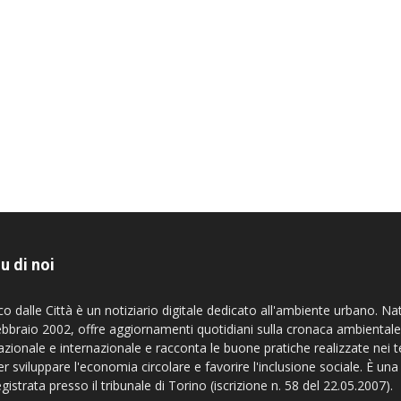
u di noi
co dalle Città è un notiziario digitale dedicato all'ambiente urbano. Na
ebbraio 2002, offre aggiornamenti quotidiani sulla cronaca ambientale
azionale e internazionale e racconta le buone pratiche realizzate nei te
er sviluppare l'economia circolare e favorire l'inclusione sociale. È una
egistrata presso il tribunale di Torino (iscrizione n. 58 del 22.05.2007).