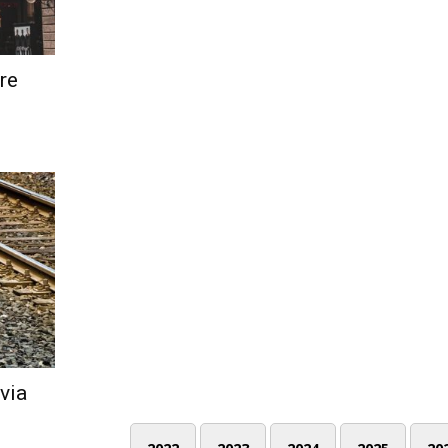
bre
via