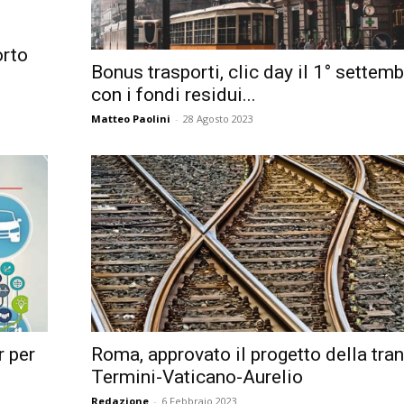
Città
orto
Bonus trasporti, clic day il 1° settem
con i fondi residui...
Matteo Paolini
-
28 Agosto 2023
r per
Roma, approvato il progetto della tran
Termini-Vaticano-Aurelio
Redazione
-
6 Febbraio 2023