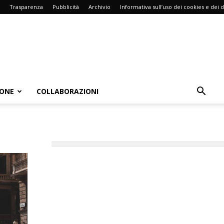
Trasparenza
Pubblicità
Archivio
Informativa sull’uso dei cookies e dei d
IONE
COLLABORAZIONI