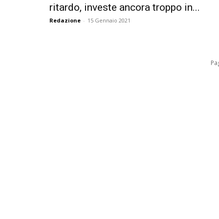
ritardo, investe ancora troppo in...
Redazione
-
15 Gennaio 2021
Pag