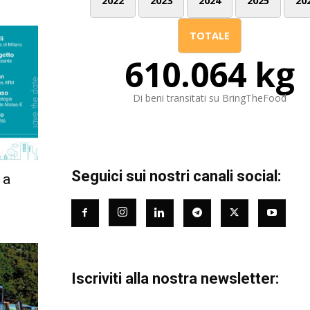
2022
2023
2024
2025
20
TOTALE
610.064 kg
Di beni transitati su BringTheFood
Seguici sui nostri canali social:
 a
Iscriviti alla nostra newsletter: