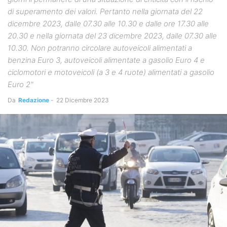
di superamento dei valori. Pertanto nella giornata del 22
dicembre 2023, dalle 07.30 alle 10.30 e dalle ore 17.30 alle
20.30 e nella giornata del 23 dicembre 2023, dalle 07.30 alle
10.30. Non potranno circolare autoveicoli alimentati a
benzina Euro 3, autoveicoli alimentate a gasolio Euro 4 e
ciclomotori e motoveicoli (a 3 e 4 ruote) alimentati a gasolio
Euro 2"
Da
Redazione
-
22 Dicembre 2023