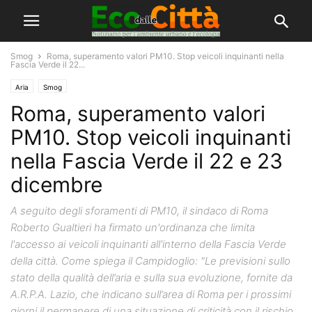
Smog
Roma, superamento valori PM10. Stop veicoli inquinanti nella
Fascia Verde il 22...
Aria
Smog
Roma, superamento valori
PM10. Stop veicoli inquinanti
nella Fascia Verde il 22 e 23
dicembre
A seguito degli sforamenti di PM10, il sindaco di Roma
Roberto Gualtieri ha firmato un'ordinanza che limita
l'accesso ai veicoli inquinanti all'interno della Fascia Verde
della città. Come spiega il Campidoglio: "Le previsioni sullo
stato della qualità dell’aria e sulla sua evoluzione, fornite da
A.R.P.A. Lazio, che indicano sull’area di Roma per i prossimi
giorni il permanere di una situazione di criticità con il rischio