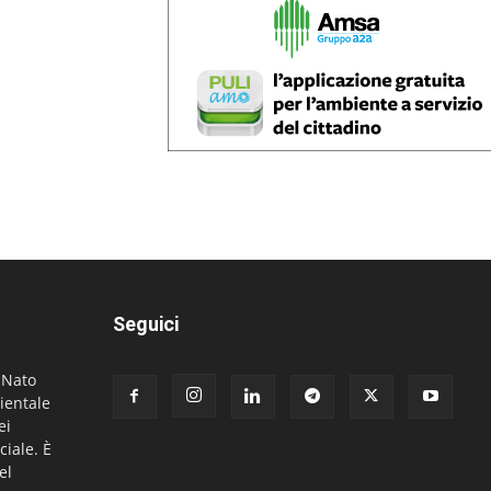
Seguici
. Nato
ientale
ei
ciale. È
el