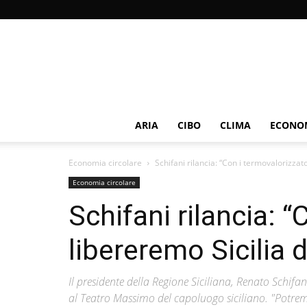
ARIA
CIBO
CLIMA
ECONOM
Economia circolare
Schifani rilancia: “Con i termovalorizzator
Economia circolare
Schifani rilancia: “
libereremo Sicilia da
Il presidente della Regione Siciliana, Renato Schif
al Teatro Massimo del capoluogo siciliano. "Potrem