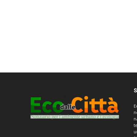
S
E
n
n
t
u