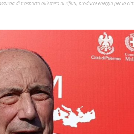
urda di trasporto all'estero di rifiuti, produrre energia per la citt
Città