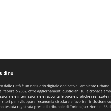
u di noi
co dalle Città è un notiziario digitale dedicato all'ambiente urbano
el febbraio 2002, offre aggiornamenti quotidiani sulla cronaca amb
azionale e internazionale e racconta le buone pratiche realizzate n
erritori per sviluppare l'economia circolare e favorire l'inclusione so
na testata registrata presso il tribunale di Torino (iscrizione n. 58 d