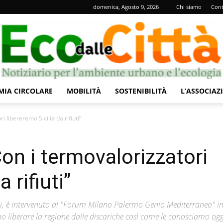
domenica, Agosto 9, 2026
Chi siamo
Cont
IA CIRCOLARE
MOBILITÀ
SOSTENIBILITÀ
L’ASSOCIAZ
Eco
i libereremo Sicilia da rifiuti”
Con i termovalorizzatori
 rifiuti”
dalle
ani, è intervenuto al "Forum Milano Palermo Genio Mediterraneo" i
o liberare la regione dalle discariche così come le conosciamo ogg