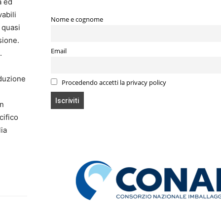
a ed
abili
Nome e cognome
 quasi
sione.
Email
.
iduzione
Procedendo accetti la privacy policy
on
cifico
lia