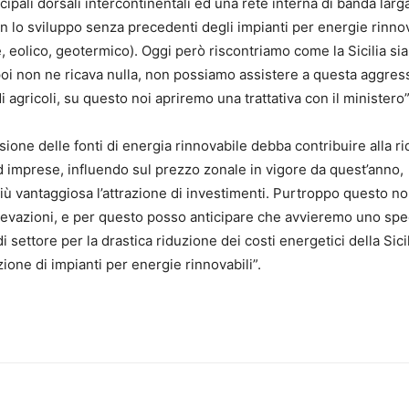
ipali dorsali intercontinentali ed una rete interna di banda larg
on lo sviluppo senza precedenti degli impianti per energie rinnov
e, eolico, geotermico). Oggi però riscontriamo come la Sicilia sia
 poi non ne ricava nulla, non possiamo assistere a questa aggres
i agricoli, su questo noi apriremo una trattativa con il ministero”
ione delle fonti di energia rinnovabile debba contribuire alla r
 ed imprese, influendo sul prezzo zonale in vigore da quest’anno,
iù vantaggiosa l’attrazione di investimenti. Purtroppo questo n
levazioni, e per questo posso anticipare che avvieremo uno spe
i settore per la drastica riduzione dei costi energetici della Sici
zione di impianti per energie rinnovabili”.