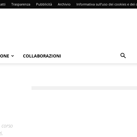
atti
Trasparenza
Pubblicità
Archivio
Informativa sull’uso dei cookies e dei d
IONE
COLLABORAZIONI
n corso
i,