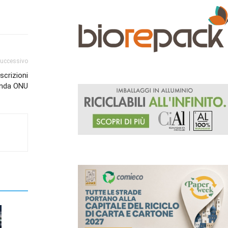
successivo
scrizioni
genda ONU