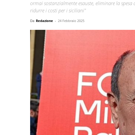
ormai sostanzialmente esauste, eliminare la spesa ass
ridurre i costi per i siciliani"
Da
Redazione
-
24 Febbraio 2025