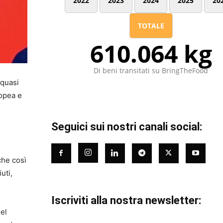
2022
2023
2024
2025
20
TOTALE
610.064 kg
Di beni transitati su BringTheFood
 quasi
ropea e
Seguici sui nostri canali social:
che così
uti,
Iscriviti alla nostra newsletter:
del