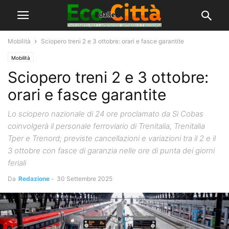
Mobilità
Sciopero treni 2 e 3 ottobre: orari e fasce garantite
Mobilità
Sciopero treni 2 e 3 ottobre:
orari e fasce garantite
Lo sciopero nazionale di 24 ore proclamato da Si Cobas
coinvolgerà il personale ferroviario di Trenitalia, Trenitalia
Tper e Trenord; previste cancellazioni e variazioni tra il 2 e il
3 ottobre con fasce di garanzia nelle ore di punta dei giorni
feriali
Da
Redazione
-
30 Settembre 2025