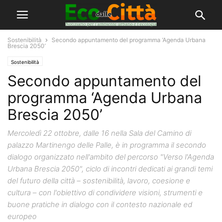
Sostenibilità
Secondo appuntamento del programma ‘Agenda Urbana
Brescia 2050’
Sostenibilità
Secondo appuntamento del
programma ‘Agenda Urbana
Brescia 2050’
Mercoledì 22 ottobre, dalle 16 nella Sala del Camino di
palazzo Martinengo delle Palle, è in programma il secondo
dialogo organizzato nell'ambito del percorso "Verso l'Agenda
Urbana Brescia 2050", ciclo di incontri dedicati ai grandi temi
del futuro della città – sostenibilità, lavoro, coesione e
cultura – con l'obiettivo di condividere visioni, strumenti e
buone pratiche in dialogo con il contesto nazionale ed
europeo