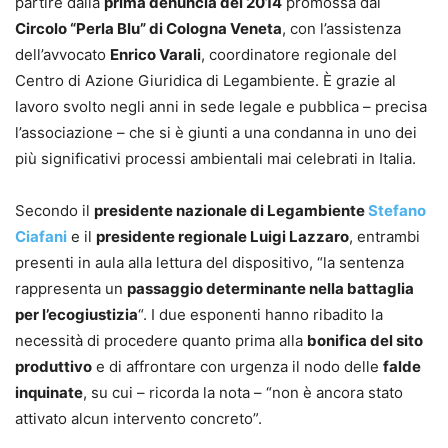
partire dalla
prima denuncia del 2014
promossa dal
Circolo “Perla Blu” di Cologna Veneta
, con l’assistenza
dell’avvocato
Enrico Varali
, coordinatore regionale del
Centro di Azione Giuridica di Legambiente. È grazie al
lavoro svolto negli anni in sede legale e pubblica – precisa
l’associazione – che si è giunti a una condanna in uno dei
più significativi processi ambientali mai celebrati in Italia.
Secondo il
presidente nazionale di Legambiente
Stefano
Ciafani
e il
presidente regionale Luigi Lazzaro
, entrambi
presenti in aula alla lettura del dispositivo, “la sentenza
rappresenta un
passaggio determinante nella battaglia
per l’ecogiustizia
“. I due esponenti hanno ribadito la
necessità di procedere quanto prima alla
bonifica del sito
produttivo
e di affrontare con urgenza il nodo delle
falde
inquinate
, su cui – ricorda la nota – “non è ancora stato
attivato alcun intervento concreto”.