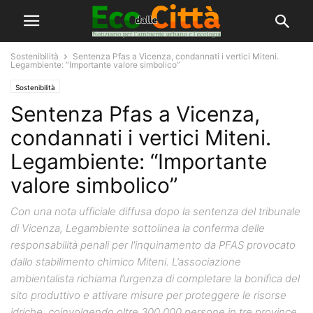
Sostenibilità
Sentenza Pfas a Vicenza, condannati i vertici Miteni.
Legambiente: “Importante valore simbolico”
Sostenibilità
Sentenza Pfas a Vicenza,
condannati i vertici Miteni.
Legambiente: “Importante
valore simbolico”
Con una nota ufficiale diffusa dopo la sentenza del tribunale
di Vicenza, Legambiente sottolinea la conferma delle
responsabilità penali per l'inquinamento da PFAS provocato
dallo stabilimento chimico Miteni. L’associazione
ambientalista richiama l’urgenza di completare la bonifica del
sito produttivo e attivare misure per proteggere le risorse
idriche, coinvolgendo oltre 300.000 persone in tre province