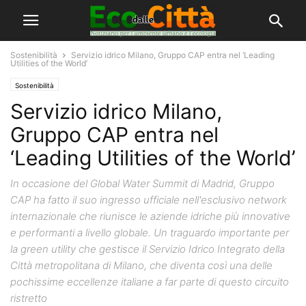
Sostenibilità
Servizio idrico Milano, Gruppo CAP entra nel ‘Leading
Utilities of the World’
Sostenibilità
Servizio idrico Milano,
Gruppo CAP entra nel
‘Leading Utilities of the World’
In occasione del Global Water Summit di Madrid, Gruppo
CAP ha fatto il suo ingresso ufficiale nell'esclusivo network
internazionale che riunisce le aziende idriche più innovative
e performanti a livello globale. Un traguardo importante per
la green utility che gestisce il Servizio Idrico Integrato della
Città metropolitana di Milano, che diventa così una delle
pochissime eccellenze italiane a far parte di questo circuito
ristretto