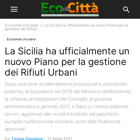
Economia circolare
La Sicilia ha ufficialmente un nuovo Piano per la
gestione dei Rifiuti...
Economia circolare
La Sicilia ha ufficialmente un
nuovo Piano per la gestione
dei Rifiuti Urbani
Dopo una serie di rallentamenti procedurali e vicissitudini
politiche, la bocciatura nel 2019 dal Ministero dell’Ambiente,
la richiesta di integrazioni del Consiglio di giustizia
amministrativa a gennaio 2021, il Piano e i relativi elaborati
tecnici, aggiornati alle novità introdotte dal pacchetto
europeo sull’economia circolare, sono stati finalmente
approvati
Da
Tiziana Giacalone
-
12 Aprile 2021