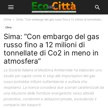
Clima
Sima: “Con embargo del gas russo fino a 12 milioni di tonnellate...
Clima
Sima: “Con embargo del gas
russo fino a 12 milioni di
tonnellate di Co2 in meno in
atmosfera”
La Società Italiana di Medicina Ambientale ha elaborato uno
studio per capire come lo stop alle importazioni del gas
russo potrebbe influire sull’ambiente e sull’aria che
respiriamo. La ricerca considera due scenari caratterizzati da
una riduzione delle forniture energetiche verso attività
produttive, condomini e abitazioni private, escludendo il
comparto dei trasporti