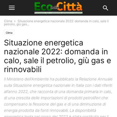
Clima
Situazione energetica nazionale 2022: domanda in calo, sale il
petrolio, giù gas...
Clima
Situazione energetica
nazionale 2022: domanda in
calo, sale il petrolio, giù gas e
rinnovabili
Il Ministero dell'Ambiente ha pubblicato la Relazione Annuale
sulla Situazione energetica nazionale in Italia con i dati riferiti
all’anno 2022, che racconta di una domanda primaria in calo,
di una crescita delle importazioni di prodotti petroliferi che
compensano la flessione del gas e di una diminuzione di
energia prodotta da fonti rinnovabili. La disponibilità
energetica lorda nel corso del 2022 è stata costituita per il