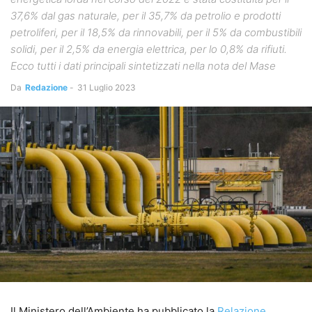
37,6% dal gas naturale, per il 35,7% da petrolio e prodotti
petroliferi, per il 18,5% da rinnovabili, per il 5% da combustibili
solidi, per il 2,5% da energia elettrica, per lo 0,8% da rifiuti.
Ecco tutti i dati principali sintetizzati nella nota del Mase
Da
Redazione
-
31 Luglio 2023
Il Ministero dell’Ambiente ha pubblicato la
Relazione