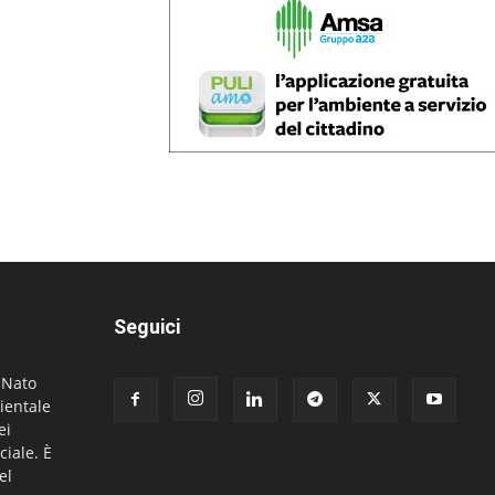
Seguici
. Nato
ientale
ei
ciale. È
el