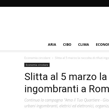
ARIA
CIBO
CLIMA
ECONOM
Economia circolare
Slitta al 5 marzo la raccolta di rifiuti i
Economia circolare
Slitta al 5 marzo la 
ingombranti a Roma
Continua la campagna ''Ama il Tuo Quartiere - Giornat
urbani ingombranti, elettrici ed elettronici, organi