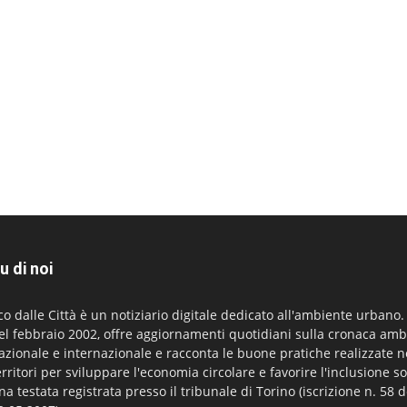
u di noi
co dalle Città è un notiziario digitale dedicato all'ambiente urbano
el febbraio 2002, offre aggiornamenti quotidiani sulla cronaca amb
azionale e internazionale e racconta le buone pratiche realizzate n
erritori per sviluppare l'economia circolare e favorire l'inclusione so
na testata registrata presso il tribunale di Torino (iscrizione n. 58 d