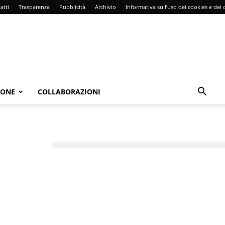
atti
Trasparenza
Pubblicità
Archivio
Informativa sull’uso dei cookies e dei d
IONE
COLLABORAZIONI