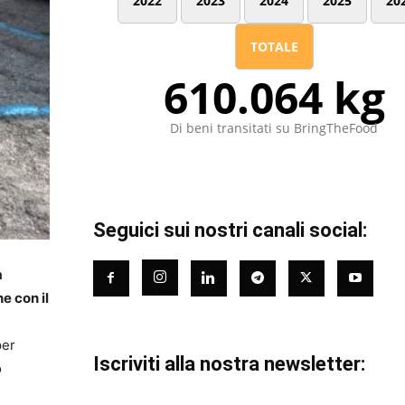
2022
2023
2024
2025
20
TOTALE
610.064 kg
Di beni transitati su BringTheFood
Seguici sui nostri canali social:
a
e con il
per
Iscriviti alla nostra newsletter:
o