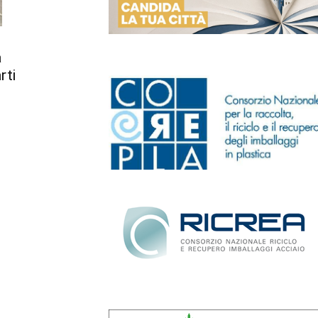
a
rti