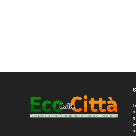
S
E
n
n
t
u