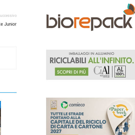
successivo
te Junior