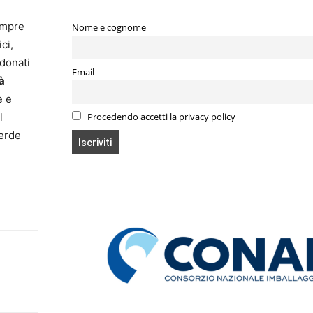
empre
Nome e cognome
ci,
ndonati
Email
tà
e e
l
Procedendo accetti la privacy policy
verde