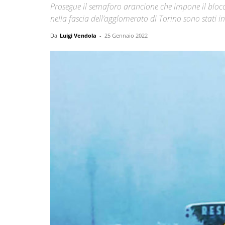
Prosegue il semaforo arancione che impone il blocco d
nella fascia dell’agglomerato di Torino sono stati i
Da
Luigi Vendola
-
25 Gennaio 2022