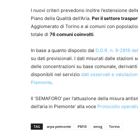
I nuovi criteri prevedono inoltre l’estensione de
Piano della Qualità dell’Aria.
Per il settore traspor
Agglomerato di Torino e ai comuni con popolazion
totale di
76 comuni coinvolti
.
In base a quanto disposto dal
D.G.R. n. 9-2916 de
su dati previsionali. I dati misurati dalle stazioni
delle concentrazioni su base comunale, derivanti 
disponibili nel servizio
dati osservati e valutazi
Piemonte
.
Il ‘SEMAFORO’ per l’attuazione della misura antis
dell’aria in Piemonte’ alla voce
Protocollo operat
TAG
arpa piemonte
PM10
smog
Torino