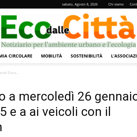
sabato, Agosto 8, 2026
Chi siamo
Cont
IA CIRCOLARE
MOBILITÀ
SOSTENIBILITÀ
L’ASSOCIAZ
Eco
esel Euro...
o a mercoledì 26 gennai
 e a ai veicoli con il
dalle
n