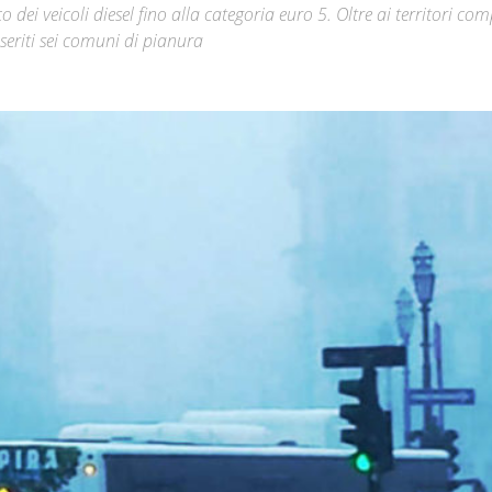
ei veicoli diesel fino alla categoria euro 5. Oltre ai territori com
nseriti sei comuni di pianura
Città