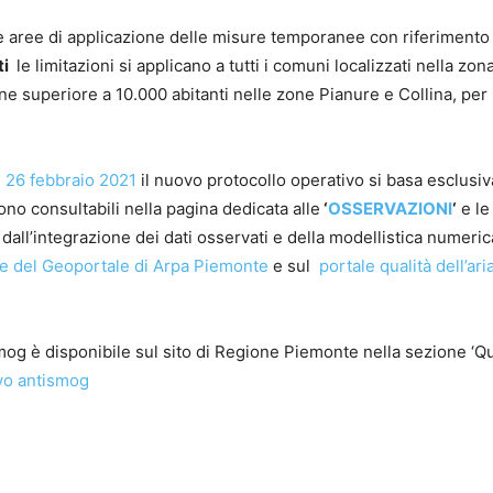
lle aree di applicazione delle misure temporanee con riferimento
ti
le limitazioni si applicano a tutti i comuni localizzati nella zon
e superiore a 10.000 abitanti nelle zone Pianure e Collina, per
l
26 febbraio 2021
il nuovo protocollo operativo si basa esclus
 sono consultabili nella pagina dedicata alle
‘
OSSERVAZIONI
‘
e le
dall’integrazione dei dati osservati e della modellistica numeri
one del Geoportale di Arpa Piemonte
e sul
portale qualità dell’ari
mog è disponibile sul sito di Regione Piemonte nella sezione ‘Qu
ivo antismog