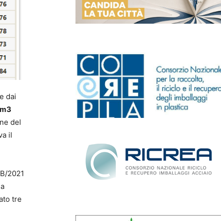
e dai
/m3
one del
a il
2B/2021
la
ato tre