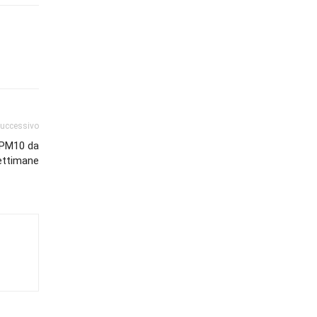
successivo
l PM10 da
ettimane