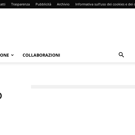
atti
Trasparenza
Pubblicità
Archivio
Informativa sull’uso dei cookies e dei d
IONE
COLLABORAZIONI
o