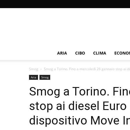
ARIA
CIBO
CLIMA
ECONOM
Smog
Smog a Torino. Fino a mercoledì 26 gennaio stop ai di
Aria
Smog
Smog a Torino. Fin
stop ai diesel Euro 5
dispositivo Move I