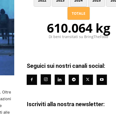
2022
2023
2024
2025
20
TOTALE
610.064 kg
Di beni transitati su BringTheFood
Seguici sui nostri canali social:
. Oltre
tazioni
Iscriviti alla nostra newsletter:
e
i alle