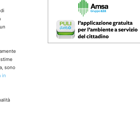
 di
a
 un
ivamente
 stime
ca, sono
a in
alità