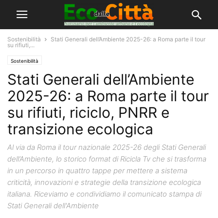
Sostenibilità
Stati Generali dell’Ambiente 2025-26: a Roma parte il tour
su rifiuti,...
Sostenibilità
Stati Generali dell’Ambiente
2025-26: a Roma parte il tour
su rifiuti, riciclo, PNRR e
transizione ecologica
Al via da Roma il tour nazionale 2025-26 degli Stati Generali
dell’Ambiente, lo storico format di Ricicla Tv che si trasforma
in un percorso in quattro tappe per mettere a sistema
criticità, innovazioni e strategie della transizione ecologica
italiana. Riceviamo e condividiamo il comunicato stampa di
Stati Generali dell'Ambiente