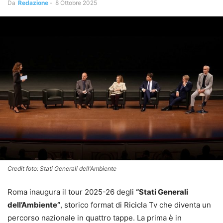
Da
Redazione
-
8 Ottobre 2025
Credit foto: Stati Generali dell'Ambiente
Roma inaugura il tour 2025-26 degli
“Stati Generali
dell’Ambiente”
, storico format di Ricicla Tv che diventa un
percorso nazionale in quattro tappe. La prima è in