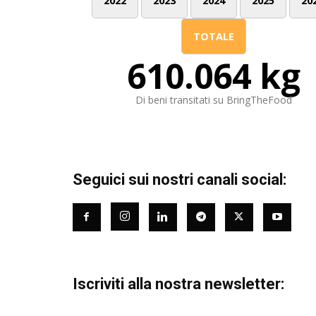
2022
2023
2024
2025
20
TOTALE
610.064 kg
Di beni transitati su BringTheFood
Seguici sui nostri canali social:
Iscriviti alla nostra newsletter: