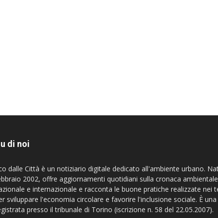
u di noi
co dalle Città è un notiziario digitale dedicato all'ambiente urbano. Na
ebbraio 2002, offre aggiornamenti quotidiani sulla cronaca ambientale
azionale e internazionale e racconta le buone pratiche realizzate nei te
er sviluppare l'economia circolare e favorire l'inclusione sociale. È una
egistrata presso il tribunale di Torino (iscrizione n. 58 del 22.05.2007).