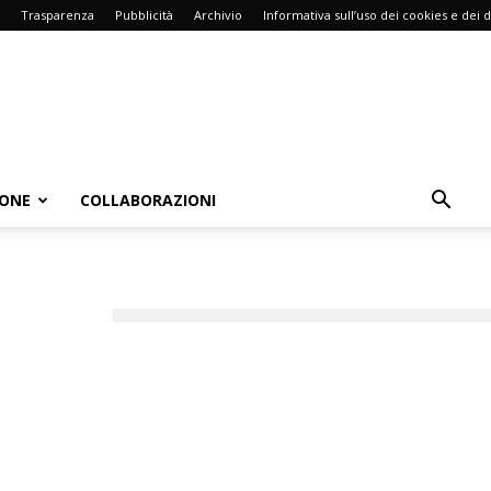
Trasparenza
Pubblicità
Archivio
Informativa sull’uso dei cookies e dei d
IONE
COLLABORAZIONI