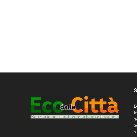
S
E
f
n
p
r