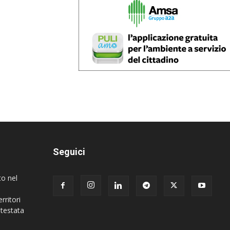
Seguici
to nel
rritori
 testata