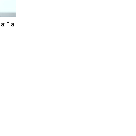
Città
a: “la