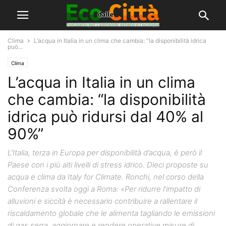
Clima
L’acqua in Italia in un clima che cambia: “la disponibilità idrica
può...
Clima
L’acqua in Italia in un clima
che cambia: “la disponibilità
idrica può ridursi dal 40% al
90%”
L’Italia, terza in Europa per disponibilità d’acqua, è però il
Paese con i più alti livelli di stress idrico. Dieci proposte su
acqua e clima da Italy for Climate. Ronchi, nel corso della
Conferenza svolta oggi a Roma: «Per ridurre l’impatto di
alluvioni e siccità è necessario contribuire a rallentare il
riscaldamento globale che le alimenta tagliando le emissioni
di gas serra, aggiornare e rendere operative misure di