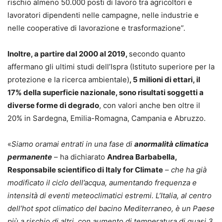
rischio almeno 50.000 posti di lavoro tra agricoltori e
lavoratori dipendenti nelle campagne, nelle industrie e
nelle cooperative di lavorazione e trasformazione”.
Inoltre, a partire dal 2000 al 2019,
secondo quanto
affermano gli ultimi studi dell’Ispra (Istituto superiore per la
protezione e la ricerca ambientale)
, 5 milioni di ettari, il
17% della superficie nazionale, sono risultati soggetti a
diverse forme di degrado
, con valori anche ben oltre il
20% in Sardegna, Emilia-Romagna, Campania e Abruzzo.
«
Siamo oramai entrati in una fase di
anormalità climatica
permanente
– ha dichiarato
Andrea Barbabella,
Responsabile scientifico di Italy for Climate
– che ha già
modificato il ciclo dell’acqua, aumentando frequenza e
intensità di eventi meteoclimatici estremi. L’Italia, al centro
dell’hot spot climatico del bacino Mediterraneo, è un Paese
più a rischio di altri, con aumento di temperatura di quasi 3