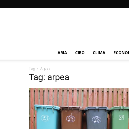
ARIA
CIBO
CLIMA
ECONOM
Tag
Arpea
Tag: arpea