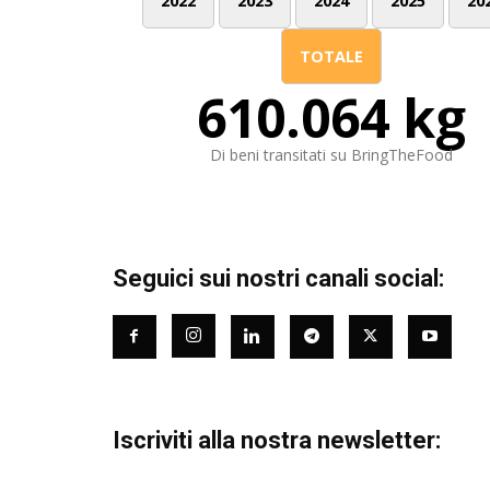
2022
2023
2024
2025
20
TOTALE
610.064 kg
Di beni transitati su BringTheFood
Seguici sui nostri canali social:
Iscriviti alla nostra newsletter: