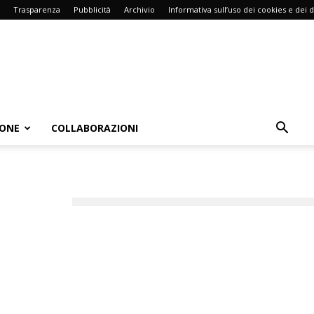
Trasparenza
Pubblicità
Archivio
Informativa sull’uso dei cookies e dei d
IONE
COLLABORAZIONI