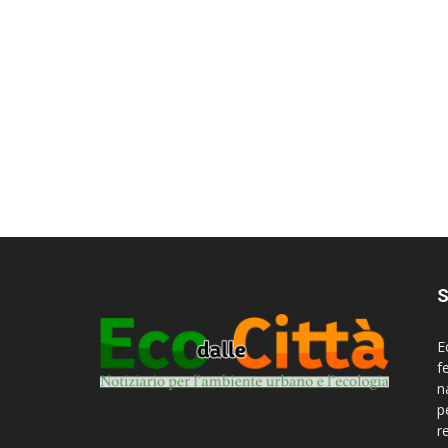
S
E
f
n
p
r