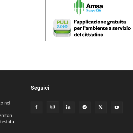
Seguici
to nel
rritori
 testata