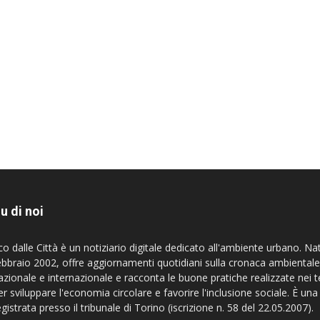
u di noi
co dalle Città è un notiziario digitale dedicato all'ambiente urbano. Na
ebbraio 2002, offre aggiornamenti quotidiani sulla cronaca ambientale
azionale e internazionale e racconta le buone pratiche realizzate nei te
er sviluppare l'economia circolare e favorire l'inclusione sociale. È una
egistrata presso il tribunale di Torino (iscrizione n. 58 del 22.05.2007).