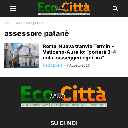
Tag
Assessore patanè
assessore patanè
Roma. Nuova tranvia Termini-
Vaticano-Aurelio: “porterà 3-4
mila passeggeri ogni ora”
Redazione
-
7 Agosto 2023
SU DI NOI