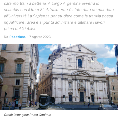
saranno tram a batteria. A Largo Argentina avverrà lo
scambio con il tram 8". Attualmente è stato dato un mandato
all'Università La Sapienza per studiare come la tranvia possa
riqualificare l'area e si punta ad iniziare e ultimare i lavori
prima del Giubileo.
Da
Redazione
-
7 Agosto 2023
Credit immagine: Roma Capitale